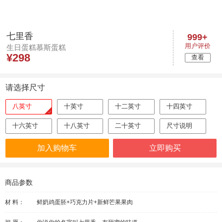
七里香
999+
用户评价
生日蛋糕慕斯蛋糕
¥
298
查看
请选择尺寸
八英寸
十英寸
十二英寸
十四英寸
十六英寸
十八英寸
二十英寸
尺寸说明
加入购物车
立即购买
商品参数
材 料：
鲜奶鸡蛋胚+巧克力片+新鲜芒果果肉