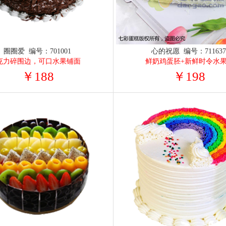
圈圈爱 编号：701001
心的祝愿 编号：71163
克力碎围边，可口水果铺面
鲜奶鸡蛋胚+新鲜时令水
￥188
￥198