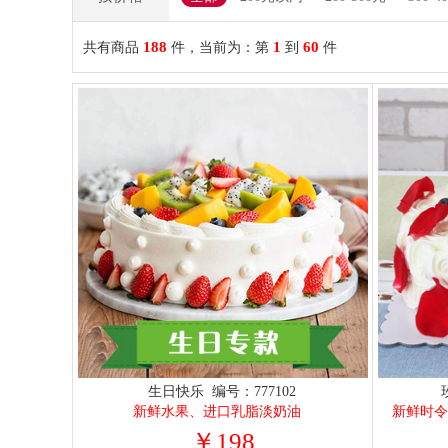
188
1
60
共有商品
件，当前为：第
到
件
生日快乐 编号：777102
新鲜水果、进口乳脂淡奶油
￥198