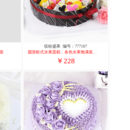
9
缤纷盛果 编号：777107
面
圆形欧式水果蛋糕，各色水果饱满装饰，纯手
￥228