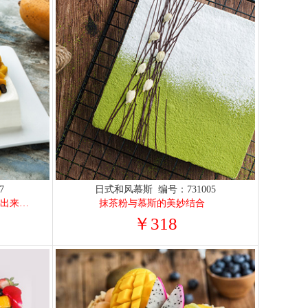
7
日式和风慕斯 编号：731005
新鲜榴莲+新鲜芒果双拼组合，拼出来的与众
抹茶粉与慕斯的美妙结合
￥318