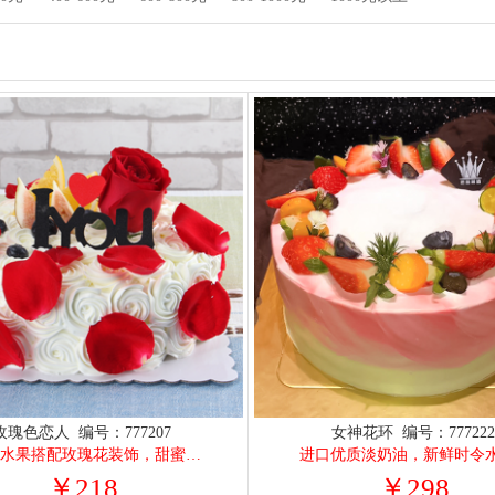
玫瑰色恋人 编号：777207
女神花环 编号：77722
新鲜时令水果搭配玫瑰花装饰，甜蜜而又浪漫
进口优质淡奶油，新鲜时令
￥218
￥298