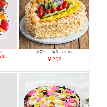
56
相爱一生 编号：777205
巧克力蛋糕胚搭配鲜奶马卡龙，玫瑰花瓣点缀
￥208