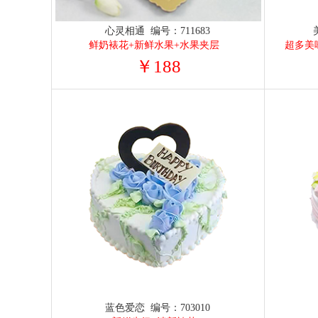
心灵相通 编号：711683
鲜奶裱花+新鲜水果+水果夹层
超多美
￥188
蓝色爱恋 编号：703010