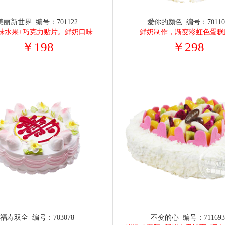
美丽新世界 编号：701122
爱你的颜色 编号：70110
味水果+巧克力贴片。鲜奶口味
鲜奶制作，渐变彩虹色蛋糕
￥198
￥298
福寿双全 编号：703078
不变的心 编号：71169