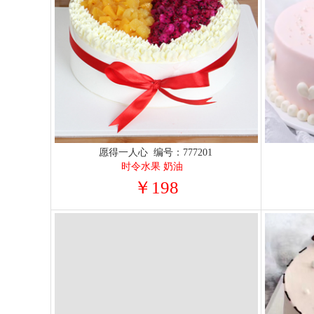
愿得一人心 编号：777201
时令水果 奶油
￥198
魔法森林 编号：702002
新鲜奶油+爽口蓝莓+甜蜜奥利奥
￥298