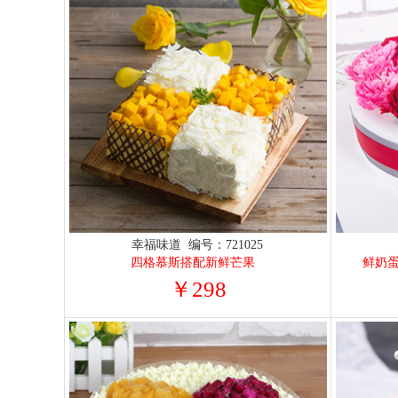
幸福味道 编号：721025
四格慕斯搭配新鲜芒果
鲜奶
￥298