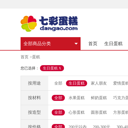
全部商品分类
首页
生日蛋糕
首页
>蛋糕
您已选择：
生日蛋糕 X
按用途
全部
生日蛋糕
家人朋友
爱情蛋
按材料
全部
水果蛋糕
鲜奶蛋糕
巧克力
按造型
全部
心形蛋糕
圆形蛋糕
方形蛋
按价格
全部
200元以内
200-300元
300-4