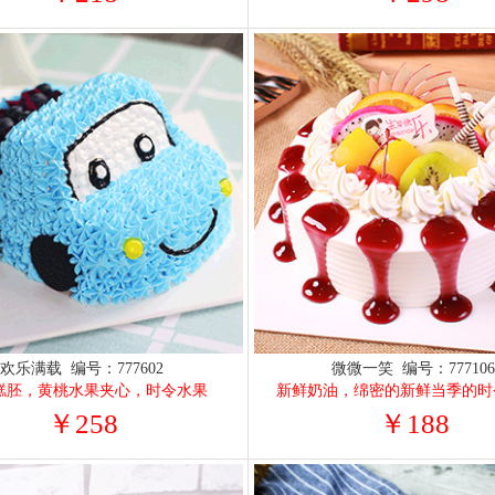
欢乐满载 编号：777602
微微一笑 编号：77710
糕胚，黄桃水果夹心，时令水果
新鲜奶油，绵密的新鲜当季的时
￥258
￥188