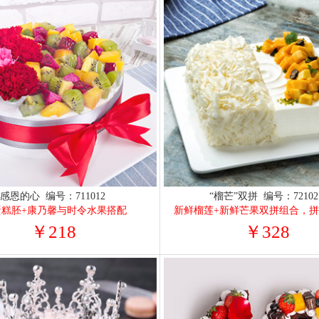
感恩的心 编号：711012
“榴芒”双拼 编号：72102
蛋糕胚+康乃馨与时令水果搭配
￥218
￥328