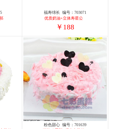
5
福寿绵长 编号：703071
胚
优质奶油+立体寿星公
￥188
3
粉色甜心 编号：701639