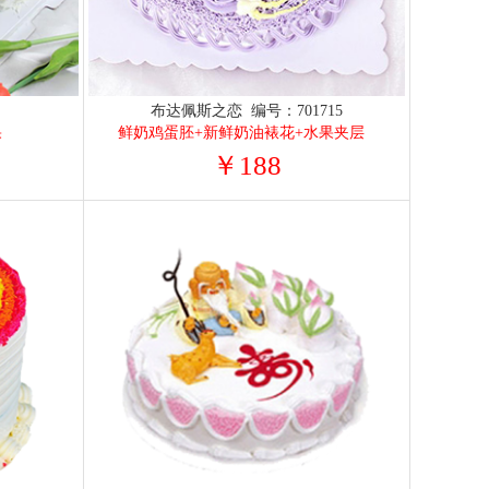
7
布达佩斯之恋 编号：701715
果
鲜奶鸡蛋胚+新鲜奶油裱花+水果夹层
￥188