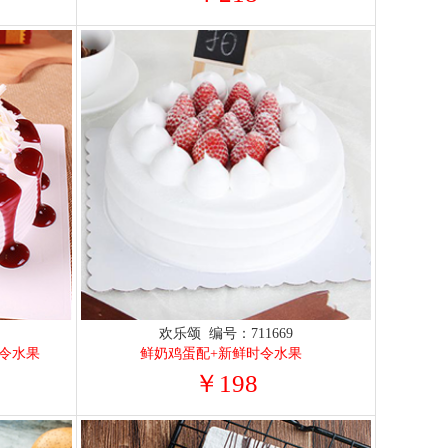
6
欢乐颂 编号：711669
令水果
鲜奶鸡蛋配+新鲜时令水果
￥198