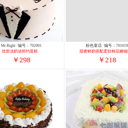
Mr.Right 编号：702001
粉色童话 编号：70101
优质淡奶油简约蛋糕
甜蜜鲜奶搭配柔软棉花糖铺
￥298
￥218