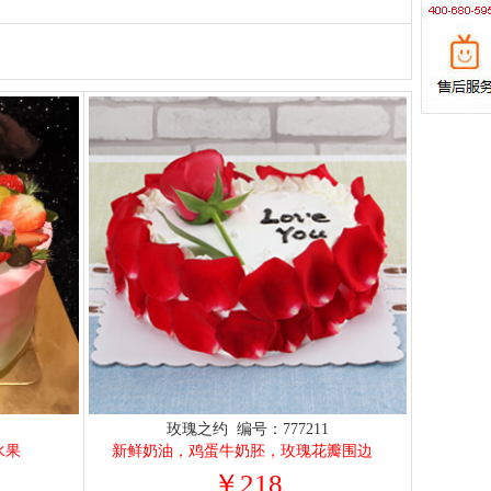
2
玫瑰之约 编号：777211
水果
新鲜奶油，鸡蛋牛奶胚，玫瑰花瓣围边
￥218