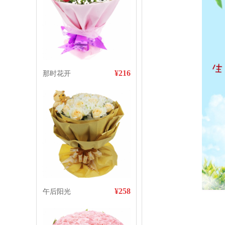
¥216
那时花开
¥258
午后阳光