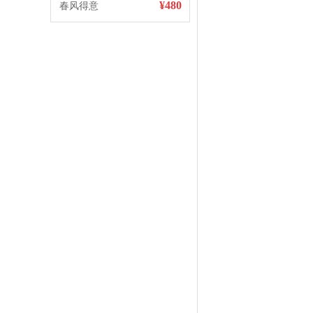
¥480
春风得意