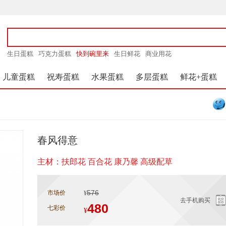
生日蛋糕
巧克力蛋糕
快到碗里来
生日鲜花
商业用花
儿童蛋糕
祝寿蛋糕
水果蛋糕
多层蛋糕
鲜花+蛋糕
春风得意
主材：扶郎花 百合花 康乃馨 高级配草
576
市场价
¥
去手机购买
480
七彩价
¥