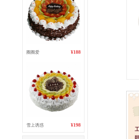
¥188
圈圈爱
¥198
雪上诱惑