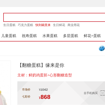
生日蛋糕
巧克力蛋糕
快到碗里来
生日鲜花
商业用花
儿童蛋糕
祝寿蛋糕
水果蛋糕
多层蛋糕
鲜花+蛋糕
【翻糖蛋糕】缘来是你
主材：鲜奶鸡蛋胚+心形翻糖造型
1042
市场价
¥
去手机购买
868
七彩价
¥