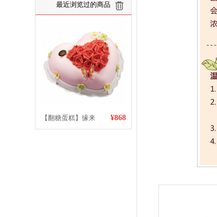
最近浏览过的商品
清空
¥868
【翻糖蛋糕】缘来
是你