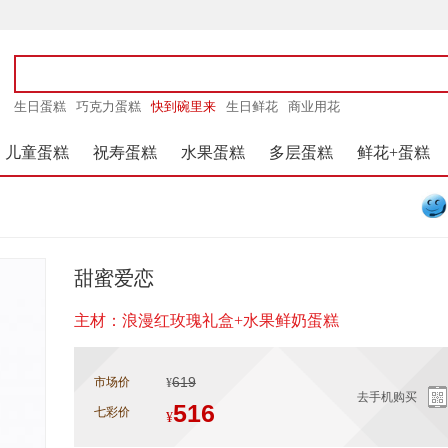
生日蛋糕
巧克力蛋糕
快到碗里来
生日鲜花
商业用花
儿童蛋糕
祝寿蛋糕
水果蛋糕
多层蛋糕
鲜花+蛋糕
甜蜜爱恋
主材：浪漫红玫瑰礼盒+水果鲜奶蛋糕
619
市场价
¥
去手机购买
516
七彩价
¥