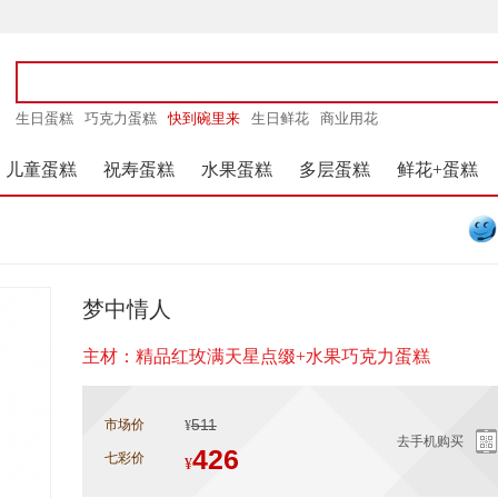
生日蛋糕
巧克力蛋糕
快到碗里来
生日鲜花
商业用花
儿童蛋糕
祝寿蛋糕
水果蛋糕
多层蛋糕
鲜花+蛋糕
梦中情人
主材：精品红玫满天星点缀+水果巧克力蛋糕
511
市场价
¥
去手机购买
426
七彩价
¥