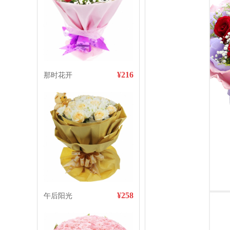
¥216
那时花开
¥258
午后阳光