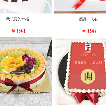
我想要的幸福
愿得一人心
￥198
￥198