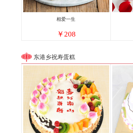
相爱一生
￥208
东港乡祝寿蛋糕