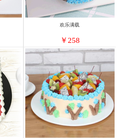
欢乐满载
￥258