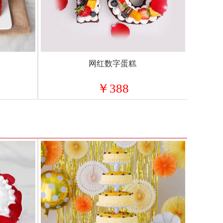
网红数字蛋糕
￥388