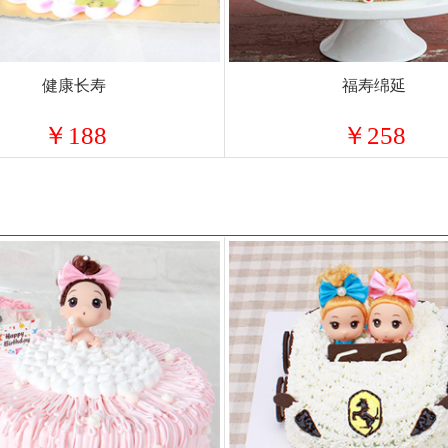
健康长寿
福寿绵延
￥188
￥258