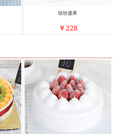
缤纷盛果
￥228