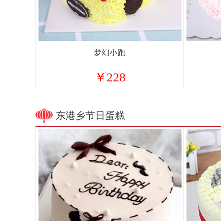
梦幻小跑
￥228
东港乡节日蛋糕