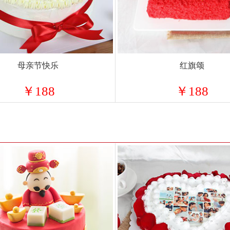
母亲节快乐
红旗颂
￥188
￥188