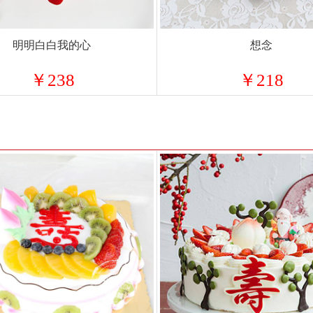
明明白白我的心
想念
￥238
￥218