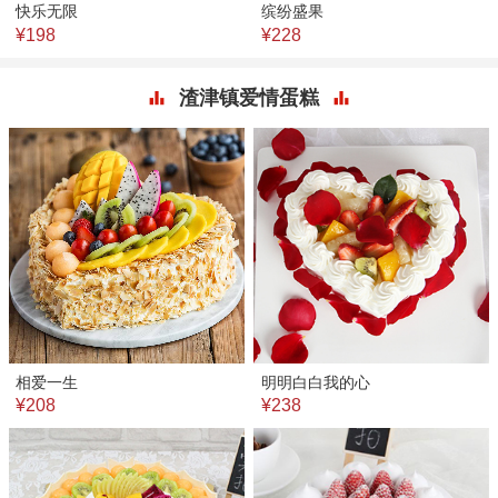
快乐无限
缤纷盛果
¥198
¥228
渣津镇爱情蛋糕
相爱一生
明明白白我的心
¥208
¥238