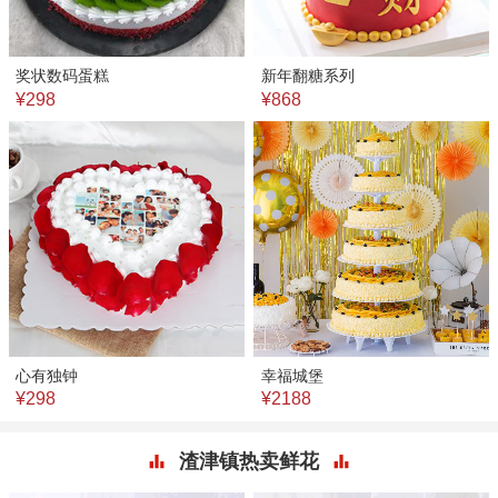
奖状数码蛋糕
新年翻糖系列
¥298
¥868
心有独钟
幸福城堡
¥298
¥2188
渣津镇热卖鲜花