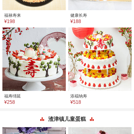
福禄寿来
健康长寿
¥198
¥188
福寿绵延
添褔纳寿
¥258
¥518
渣津镇儿童蛋糕