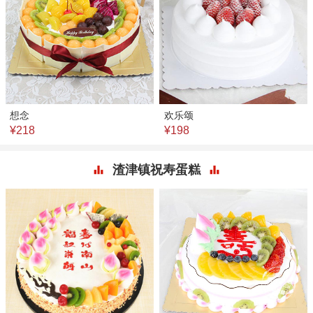
想念
欢乐颂
¥218
¥198
渣津镇祝寿蛋糕