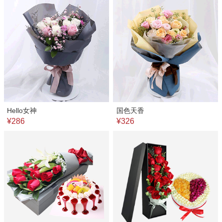
Hello女神
国色天香
¥286
¥326