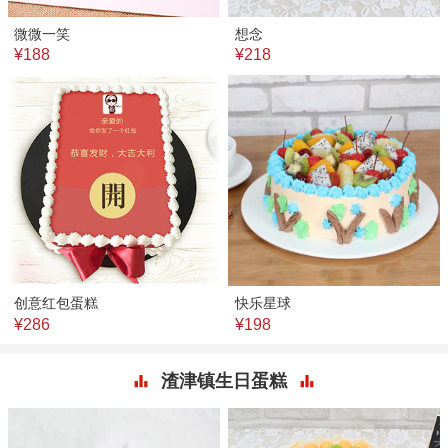
微微一笑
想念
¥188
¥218
创意红包蛋糕
快乐星球
¥286
¥198
渣津镇生日蛋糕