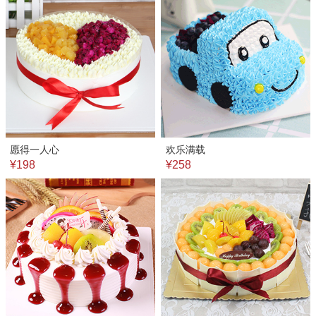
愿得一人心
欢乐满载
¥198
¥258