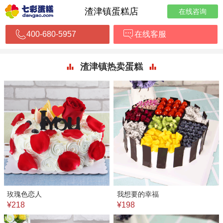
渣津镇蛋糕店
在线咨询
400-680-5957
在线客服
渣津镇热卖蛋糕
玫瑰色恋人
我想要的幸福
¥218
¥198