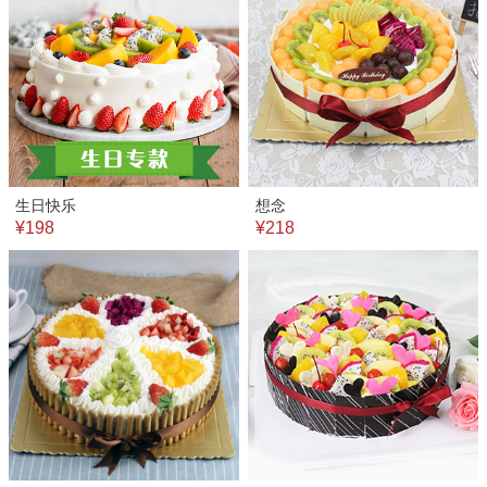
生日快乐
想念
¥198
¥218