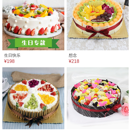
生日快乐
想念
¥198
¥218