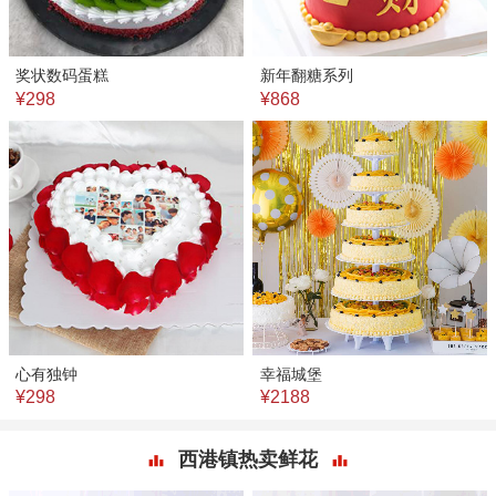
奖状数码蛋糕
新年翻糖系列
¥298
¥868
心有独钟
幸福城堡
¥298
¥2188
西港镇热卖鲜花