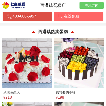
西港镇蛋糕店
在线咨询
400-680-5957
在线客服
西港镇热卖蛋糕
玫瑰色恋人
我想要的幸福
¥218
¥198