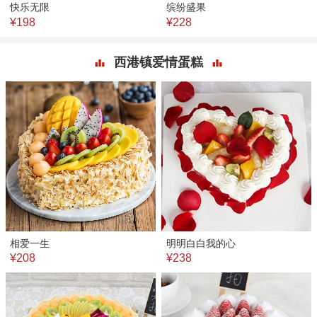
快乐无限
缤纷盛果
¥198
¥228
西港镇爱情蛋糕
相爱一生
明明白白我的心
¥208
¥238