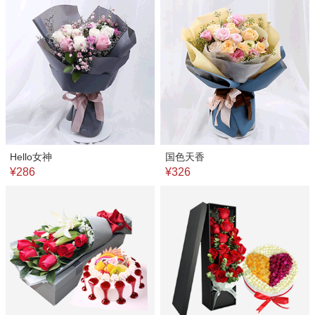
Hello女神
国色天香
¥286
¥326