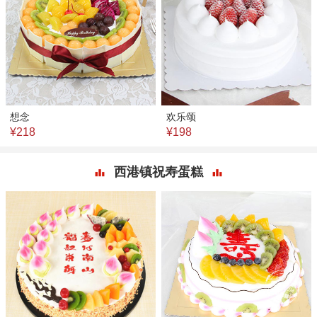
想念
欢乐颂
¥218
¥198
西港镇祝寿蛋糕