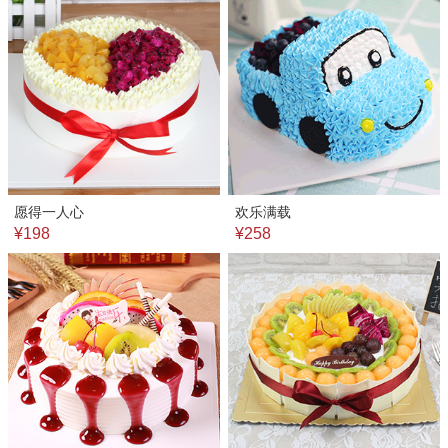
愿得一人心
欢乐满载
¥198
¥258