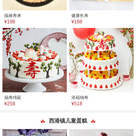
福禄寿来
健康长寿
¥198
¥188
福寿绵延
添褔纳寿
¥258
¥518
西港镇儿童蛋糕