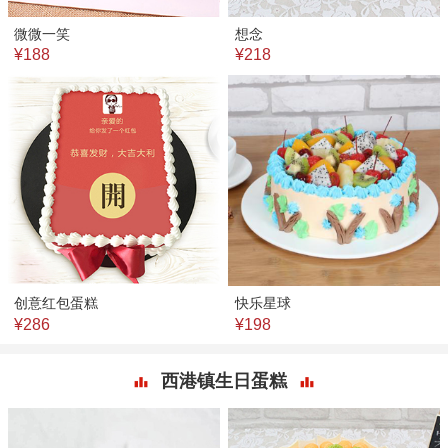
微微一笑
想念
¥188
¥218
创意红包蛋糕
快乐星球
¥286
¥198
西港镇生日蛋糕