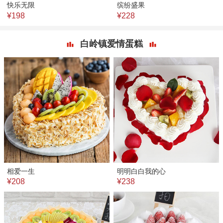
快乐无限
缤纷盛果
¥198
¥228
白岭镇爱情蛋糕
相爱一生
明明白白我的心
¥208
¥238