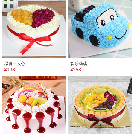
愿得一人心
欢乐满载
¥198
¥258