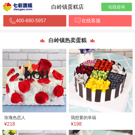
白岭镇蛋糕店
在线咨询
400-680-5957
在线客服
白岭镇热卖蛋糕
玫瑰色恋人
我想要的幸福
¥218
¥198