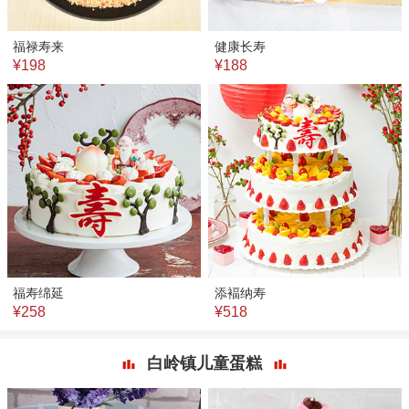
福禄寿来
健康长寿
¥198
¥188
福寿绵延
添褔纳寿
¥258
¥518
白岭镇儿童蛋糕