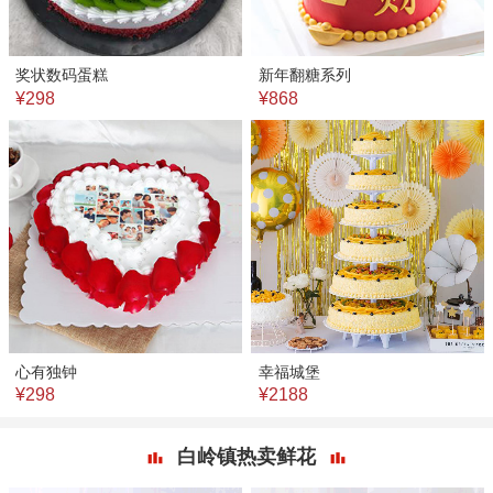
奖状数码蛋糕
新年翻糖系列
¥298
¥868
心有独钟
幸福城堡
¥298
¥2188
白岭镇热卖鲜花