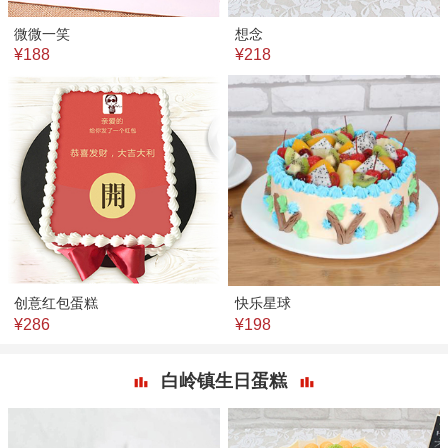
微微一笑
想念
¥188
¥218
创意红包蛋糕
快乐星球
¥286
¥198
白岭镇生日蛋糕