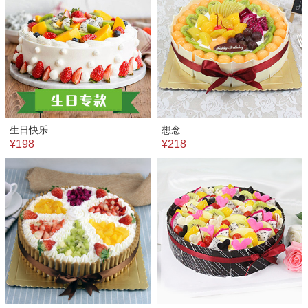
生日快乐
想念
¥198
¥218