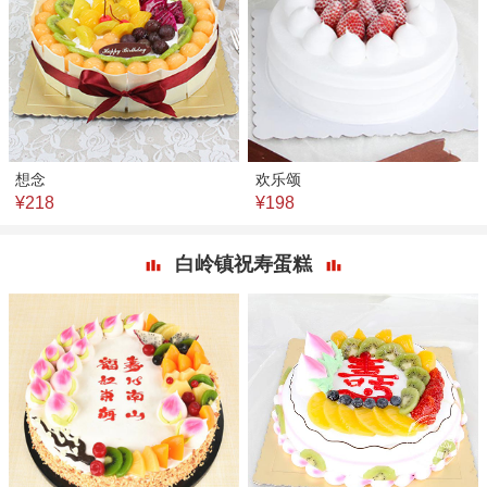
想念
欢乐颂
¥218
¥198
白岭镇祝寿蛋糕