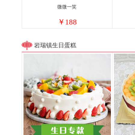
微微一笑
￥188
岩瑞镇生日蛋糕