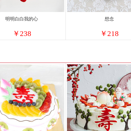
明明白白我的心
想念
￥238
￥218