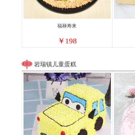
福禄寿来
￥198
岩瑞镇儿童蛋糕