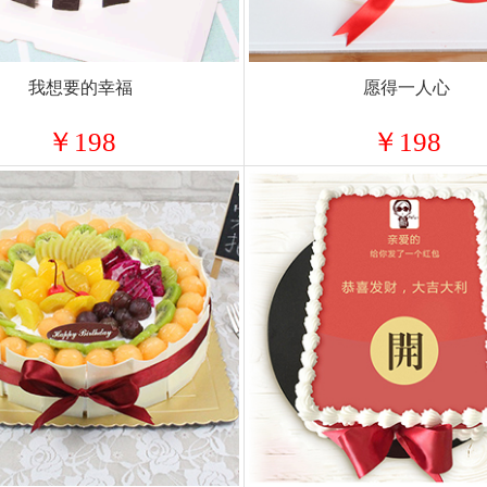
我想要的幸福
愿得一人心
￥198
￥198