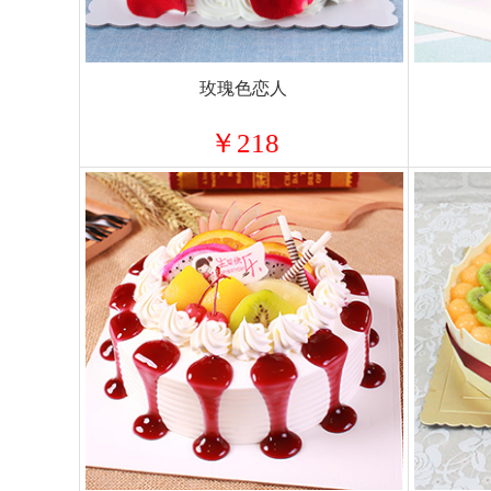
玫瑰色恋人
￥218