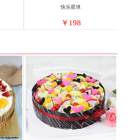
快乐星球
￥198