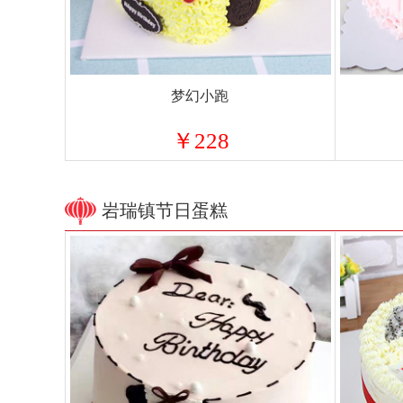
梦幻小跑
￥228
岩瑞镇节日蛋糕