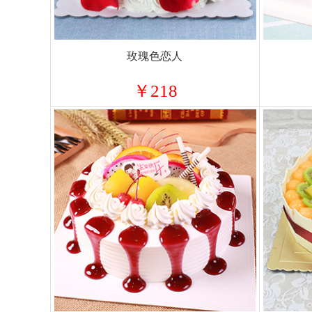
玫瑰色恋人
￥218