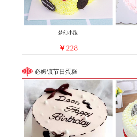
梦幻小跑
￥228
必姆镇节日蛋糕