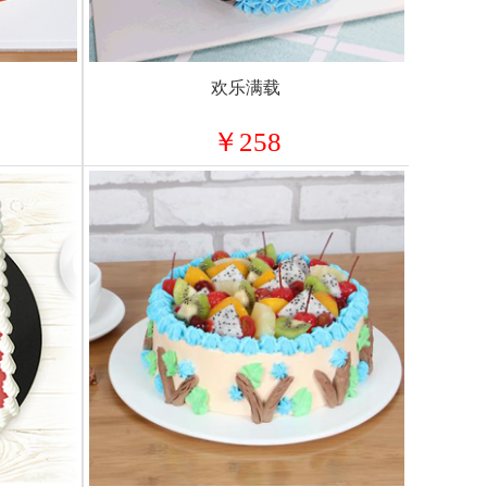
欢乐满载
￥258