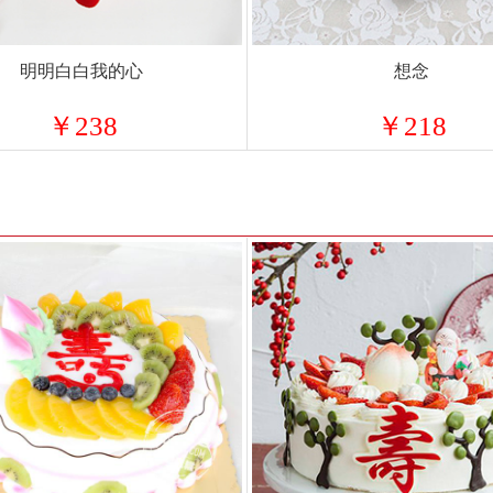
明明白白我的心
想念
￥238
￥218