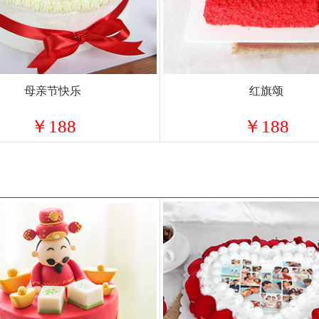
母亲节快乐
红旗颂
￥188
￥188