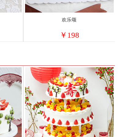
欢乐颂
￥198