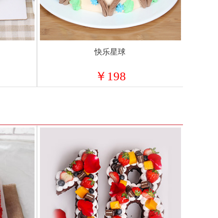
快乐星球
￥198