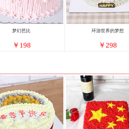
梦幻芭比
环游世界的梦想
￥198
￥298