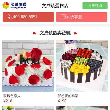
文成镇蛋糕店
在线咨询
400-680-5957
在线客服
文成镇热卖蛋糕
玫瑰色恋人
我想要的幸福
¥218
¥198