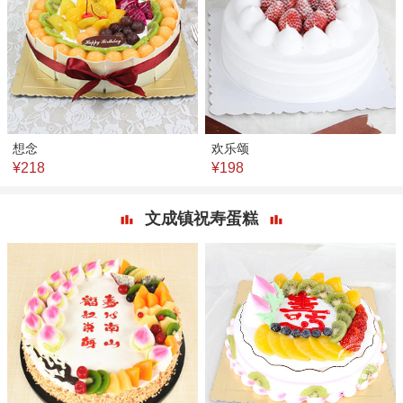
想念
欢乐颂
¥218
¥198
文成镇祝寿蛋糕