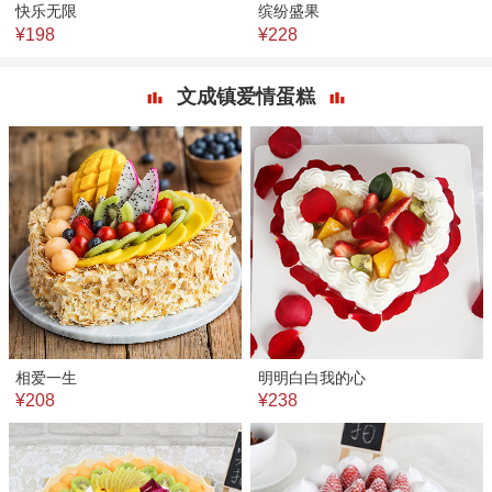
快乐无限
缤纷盛果
¥198
¥228
文成镇爱情蛋糕
相爱一生
明明白白我的心
¥208
¥238