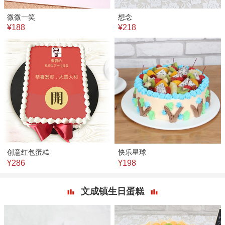
微微一笑
想念
¥188
¥218
创意红包蛋糕
快乐星球
¥286
¥198
文成镇生日蛋糕