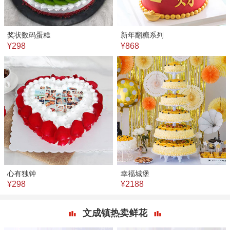
奖状数码蛋糕
新年翻糖系列
¥298
¥868
心有独钟
幸福城堡
¥298
¥2188
文成镇热卖鲜花