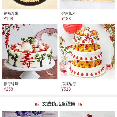
福禄寿来
健康长寿
¥198
¥188
福寿绵延
添褔纳寿
¥258
¥518
文成镇儿童蛋糕