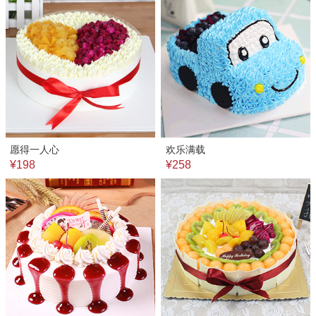
愿得一人心
欢乐满载
¥198
¥258