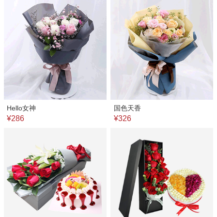
Hello女神
国色天香
¥286
¥326