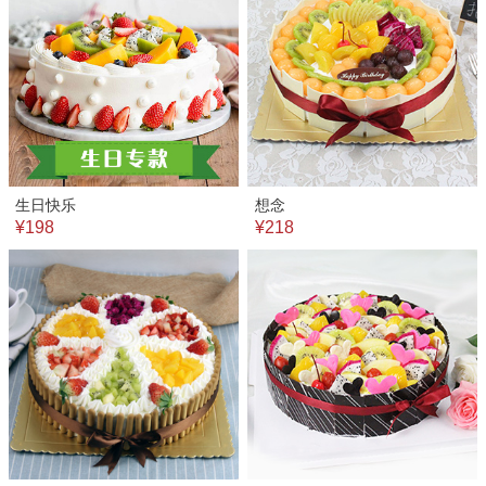
生日快乐
想念
¥198
¥218