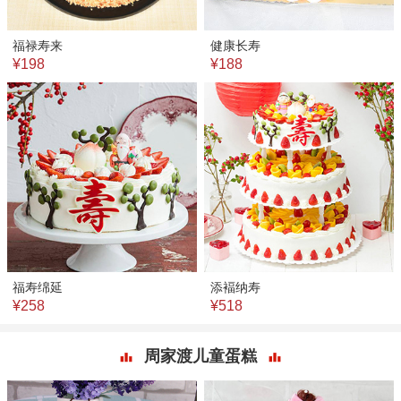
福禄寿来
健康长寿
¥198
¥188
福寿绵延
添褔纳寿
¥258
¥518
周家渡儿童蛋糕