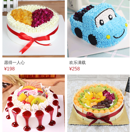
愿得一人心
欢乐满载
¥198
¥258