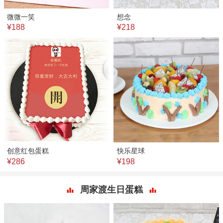
微微一笑
想念
¥188
¥218
创意红包蛋糕
快乐星球
¥286
¥198
周家渡生日蛋糕