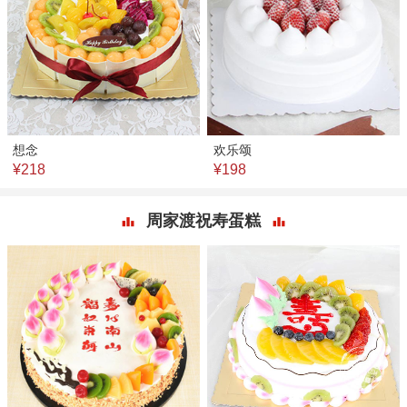
想念
欢乐颂
¥218
¥198
周家渡祝寿蛋糕