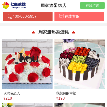
周家渡蛋糕店
在线咨询
400-680-5957
在线客服
周家渡热卖蛋糕
玫瑰色恋人
我想要的幸福
¥218
¥198