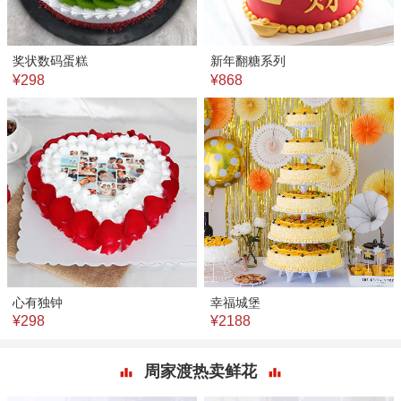
奖状数码蛋糕
新年翻糖系列
¥298
¥868
心有独钟
幸福城堡
¥298
¥2188
周家渡热卖鲜花