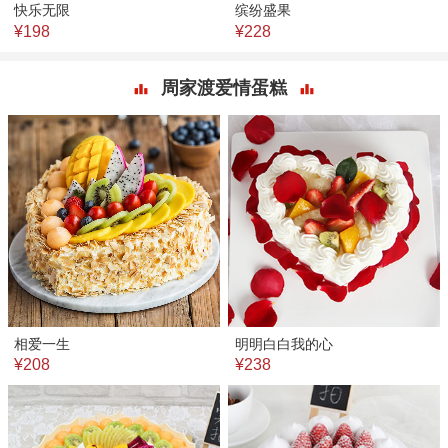
快乐无限
缤纷盛果
¥198
¥228
周家渡爱情蛋糕
相爱一生
明明白白我的心
¥208
¥238