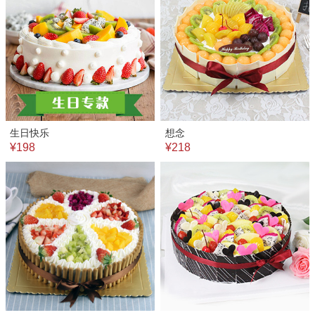
生日快乐
想念
¥198
¥218