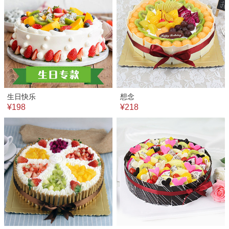
生日快乐
想念
¥198
¥218