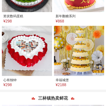
奖状数码蛋糕
新年翻糖系列
¥298
¥868
心有独钟
幸福城堡
¥298
¥2188
三林镇热卖鲜花