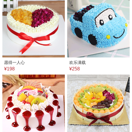
愿得一人心
欢乐满载
¥198
¥258