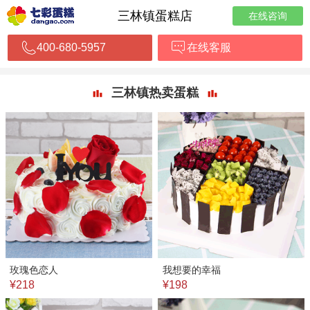
三林镇蛋糕店
在线咨询
400-680-5957
在线客服
三林镇热卖蛋糕
玫瑰色恋人
我想要的幸福
¥218
¥198