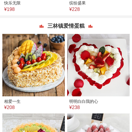
快乐无限
缤纷盛果
¥198
¥228
三林镇爱情蛋糕
相爱一生
明明白白我的心
¥208
¥238