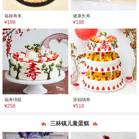
福禄寿来
健康长寿
¥198
¥188
福寿绵延
添褔纳寿
¥258
¥518
三林镇儿童蛋糕