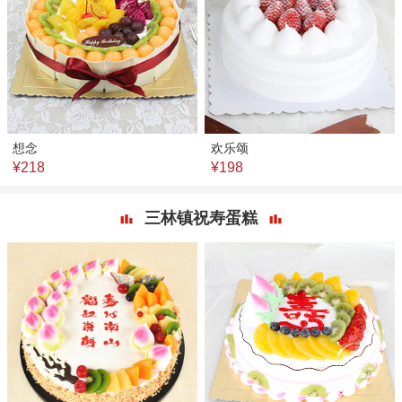
想念
欢乐颂
¥218
¥198
三林镇祝寿蛋糕