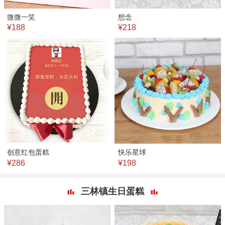
微微一笑
想念
¥188
¥218
创意红包蛋糕
快乐星球
¥286
¥198
三林镇生日蛋糕