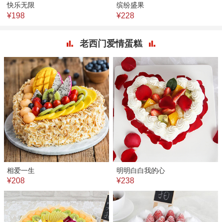
快乐无限
缤纷盛果
¥198
¥228
老西门爱情蛋糕
相爱一生
明明白白我的心
¥208
¥238