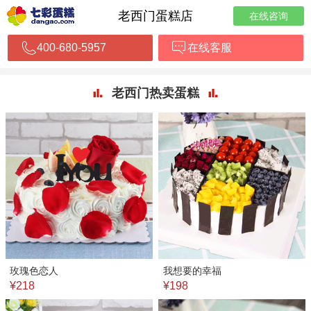
老西门蛋糕店
在线咨询
400-680-5957
在线客服
老西门热卖蛋糕
玫瑰色恋人
我想要的幸福
¥218
¥198