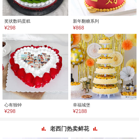
奖状数码蛋糕
新年翻糖系列
¥298
¥868
心有独钟
幸福城堡
¥298
¥2188
老西门热卖鲜花