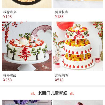
福禄寿来
健康长寿
¥198
¥188
福寿绵延
添褔纳寿
¥258
¥518
老西门儿童蛋糕