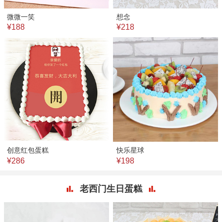
微微一笑
想念
¥188
¥218
创意红包蛋糕
快乐星球
¥286
¥198
老西门生日蛋糕