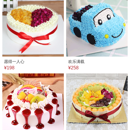
愿得一人心
欢乐满载
¥198
¥258