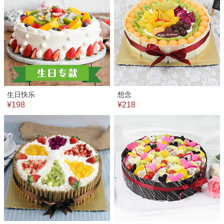
生日快乐
想念
¥198
¥218