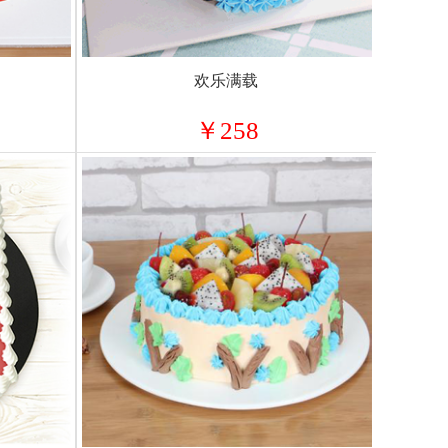
欢乐满载
￥258