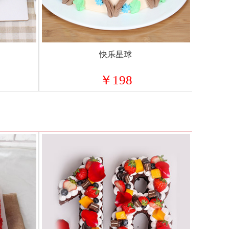
快乐星球
￥198