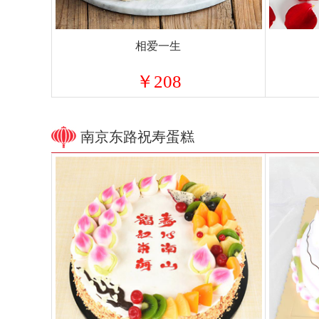
相爱一生
￥208
南京东路祝寿蛋糕