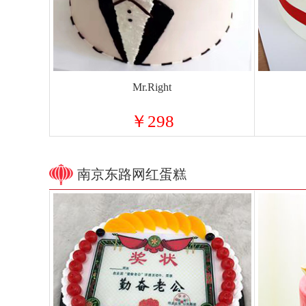
Mr.Right
￥298
南京东路网红蛋糕