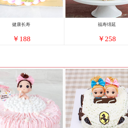
健康长寿
福寿绵延
￥188
￥258