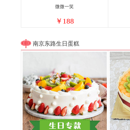
微微一笑
￥188
南京东路生日蛋糕