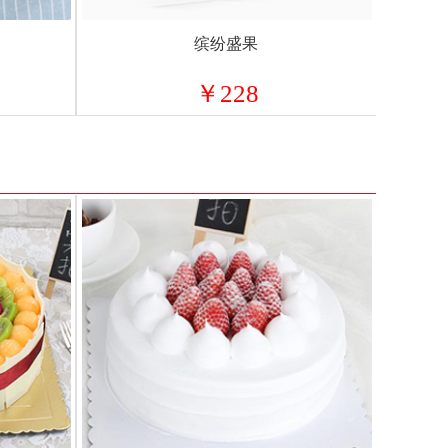
缤纷盛果
￥228