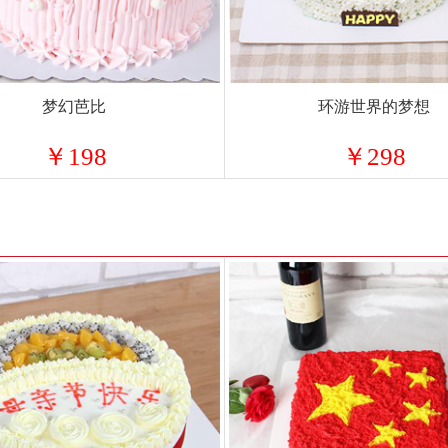
梦幻芭比
环游世界的梦想
￥198
￥298