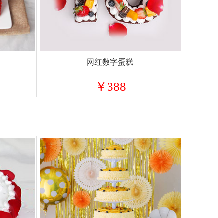
网红数字蛋糕
￥388