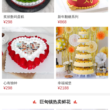
奖状数码蛋糕
新年翻糖系列
¥298
¥868
心有独钟
幸福城堡
¥298
¥2188
巨甸镇热卖鲜花