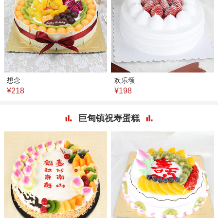
想念
欢乐颂
¥218
¥198
巨甸镇祝寿蛋糕