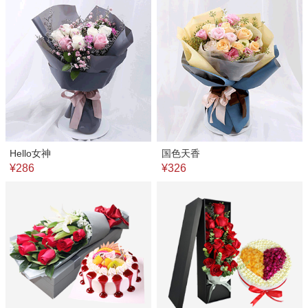
Hello女神
国色天香
¥286
¥326