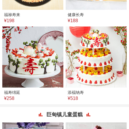
福禄寿来
健康长寿
¥198
¥188
福寿绵延
添褔纳寿
¥258
¥518
巨甸镇儿童蛋糕