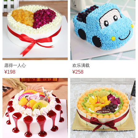
愿得一人心
欢乐满载
¥198
¥258