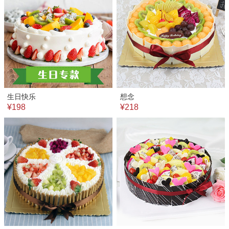
生日快乐
想念
¥198
¥218