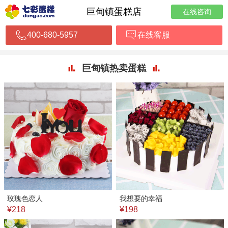
巨甸镇蛋糕店
在线咨询
400-680-5957
在线客服
巨甸镇热卖蛋糕
玫瑰色恋人
我想要的幸福
¥218
¥198