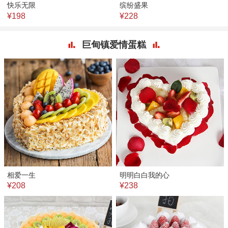
快乐无限
缤纷盛果
¥198
¥228
巨甸镇爱情蛋糕
相爱一生
明明白白我的心
¥208
¥238