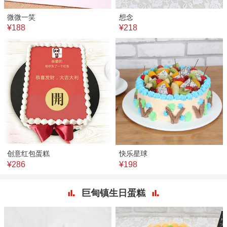
微微一笑
想念
¥188
¥218
创意红包蛋糕
快乐星球
¥286
¥198
巨甸镇生日蛋糕