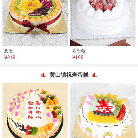
想念
欢乐颂
¥218
¥198
黄山镇祝寿蛋糕