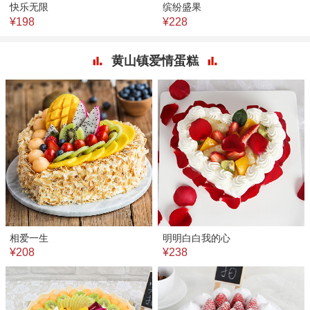
快乐无限
缤纷盛果
¥198
¥228
黄山镇爱情蛋糕
相爱一生
明明白白我的心
¥208
¥238