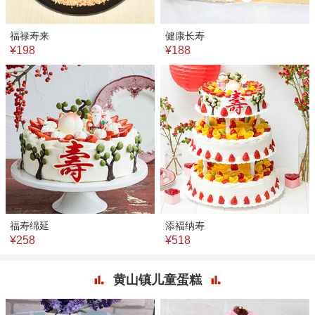
福禄寿来
健康长寿
¥198
¥188
福寿绵延
添褔纳寿
¥258
¥518
黄山镇儿童蛋糕