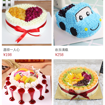
愿得一人心
欢乐满载
¥198
¥258