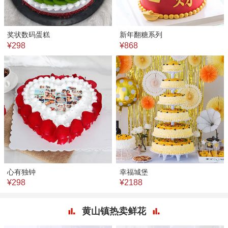
奖状数码蛋糕
新年翻糖系列
¥298
¥868
心有独钟
幸福城堡
¥298
¥2188
黄山镇热卖鲜花