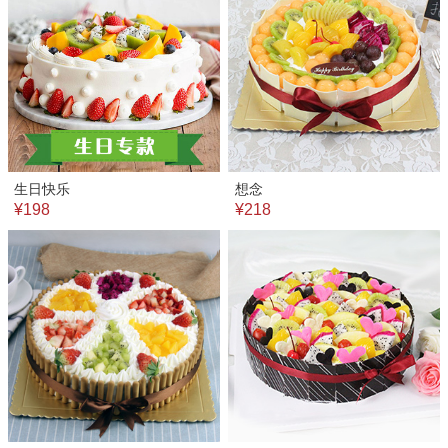
生日快乐
想念
¥198
¥218