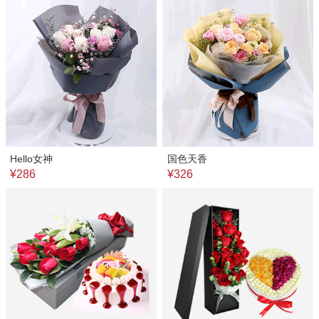
Hello女神
国色天香
¥286
¥326