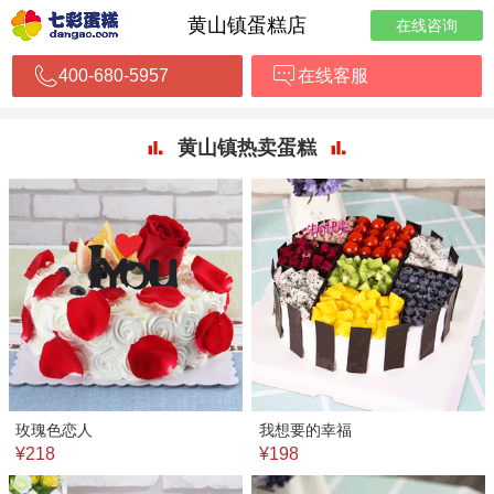
黄山镇蛋糕店
在线咨询
400-680-5957
在线客服
黄山镇热卖蛋糕
玫瑰色恋人
我想要的幸福
¥218
¥198