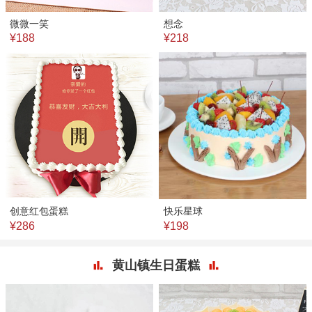
微微一笑
想念
¥188
¥218
创意红包蛋糕
快乐星球
¥286
¥198
黄山镇生日蛋糕