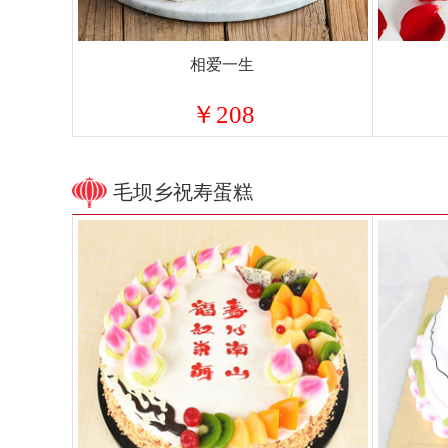
相爱一生
￥208
毛坝乡祝寿蛋糕