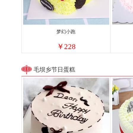
梦幻小跑
￥228
毛坝乡节日蛋糕