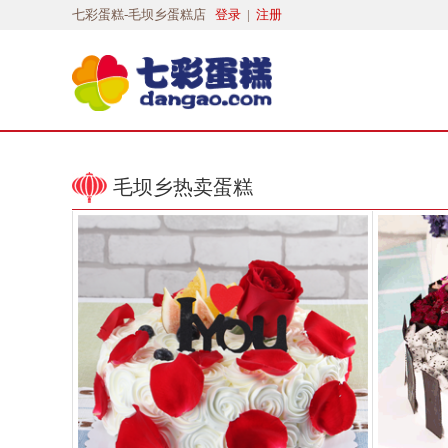
七彩蛋糕-毛坝乡蛋糕店
登录
|
注册
毛坝乡热卖蛋糕