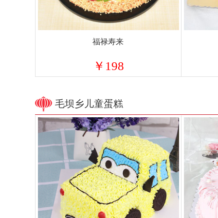
福禄寿来
￥198
毛坝乡儿童蛋糕