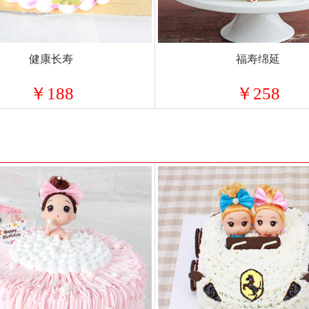
健康长寿
福寿绵延
￥188
￥258