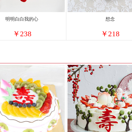
明明白白我的心
想念
￥238
￥218