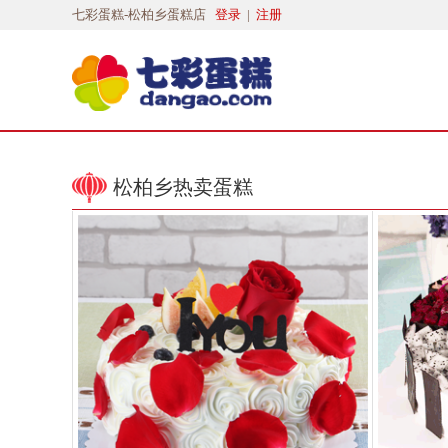
七彩蛋糕-松柏乡蛋糕店
登录
|
注册
松柏乡热卖蛋糕