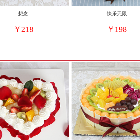
想念
快乐无限
￥218
￥198