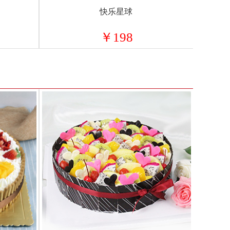
快乐星球
￥198