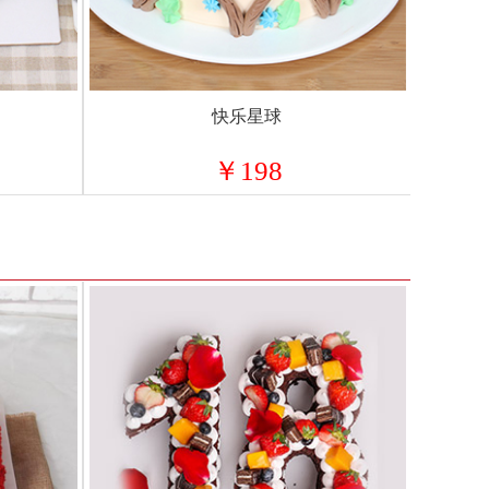
快乐星球
￥198