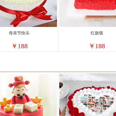
母亲节快乐
红旗颂
￥188
￥188