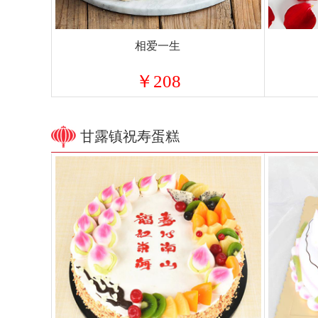
相爱一生
￥208
甘露镇祝寿蛋糕