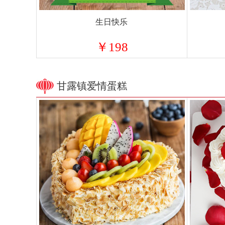
生日快乐
￥198
甘露镇爱情蛋糕