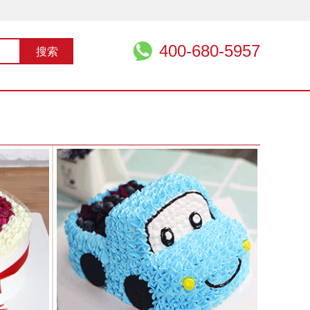
400-680-5957