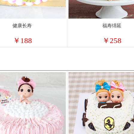
健康长寿
福寿绵延
￥188
￥258