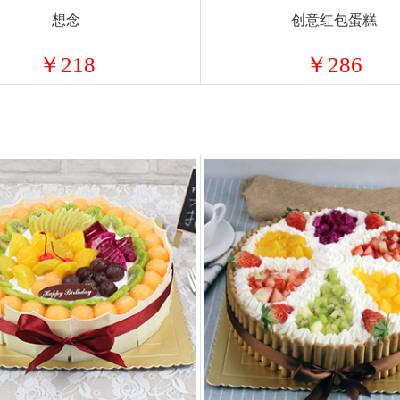
想念
创意红包蛋糕
￥218
￥286