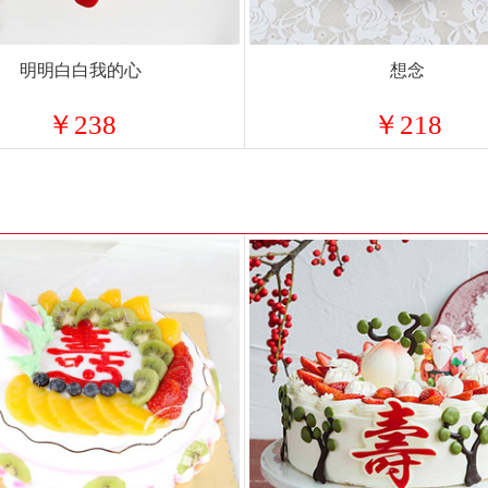
明明白白我的心
想念
￥238
￥218