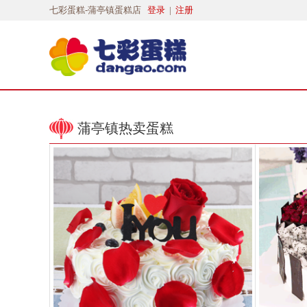
七彩蛋糕-蒲亭镇蛋糕店
登录
|
注册
蒲亭镇热卖蛋糕