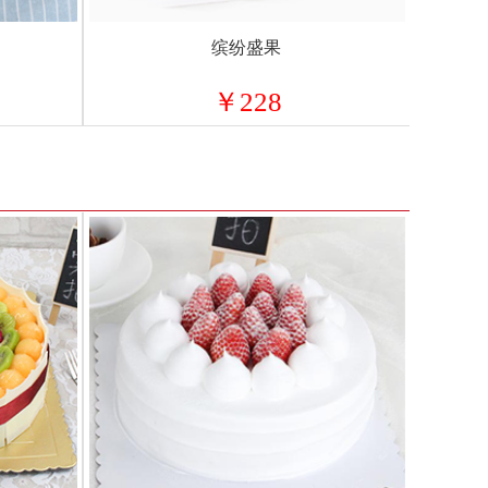
缤纷盛果
￥228