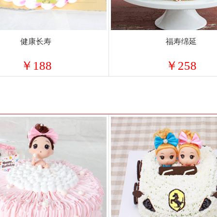
健康长寿
福寿绵延
￥188
￥258