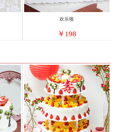
欢乐颂
￥198