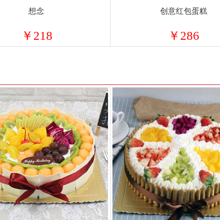
想念
创意红包蛋糕
￥218
￥286