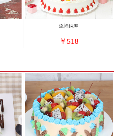
添褔纳寿
￥518