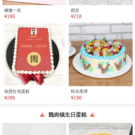
微微一笑
想念
¥188
¥218
创意红包蛋糕
快乐星球
¥286
¥198
魏岗镇生日蛋糕