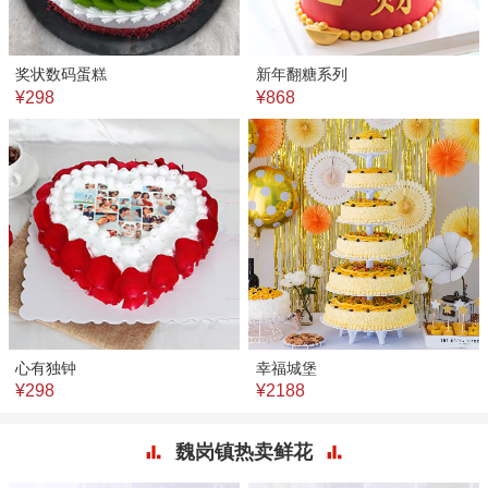
奖状数码蛋糕
新年翻糖系列
¥298
¥868
心有独钟
幸福城堡
¥298
¥2188
魏岗镇热卖鲜花