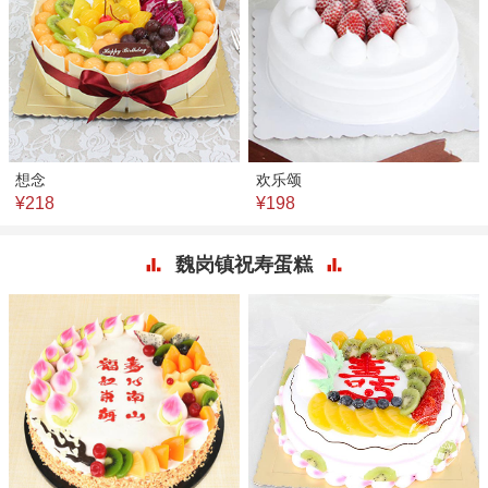
想念
欢乐颂
¥218
¥198
魏岗镇祝寿蛋糕