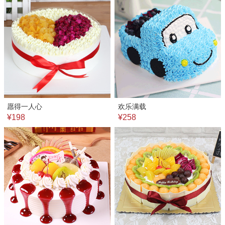
愿得一人心
欢乐满载
¥198
¥258