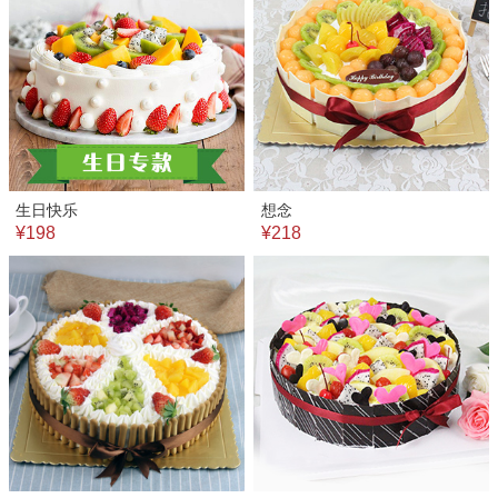
生日快乐
想念
¥198
¥218