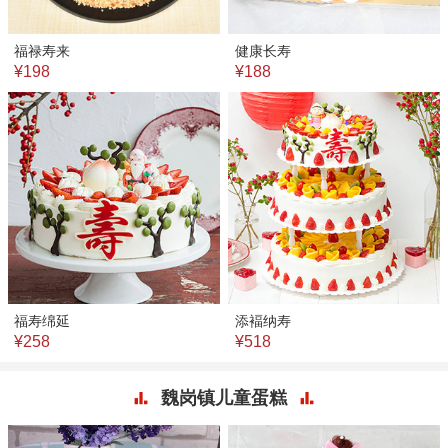
福禄寿来
健康长寿
¥198
¥188
福寿绵延
添褔纳寿
¥258
¥518
魏岗镇儿童蛋糕