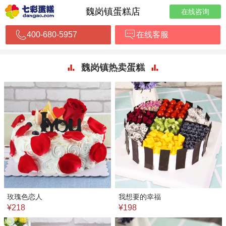
魏岗镇蛋糕店
在线咨询
400-680-5957
在线客服
魏岗镇热卖蛋糕
玫瑰色恋人
我想要的幸福
¥218
¥198