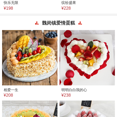
快乐无限
缤纷盛果
¥198
¥228
魏岗镇爱情蛋糕
相爱一生
明明白白我的心
¥208
¥238