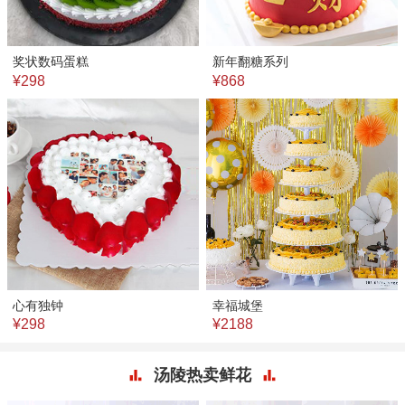
奖状数码蛋糕
新年翻糖系列
¥298
¥868
心有独钟
幸福城堡
¥298
¥2188
汤陵热卖鲜花