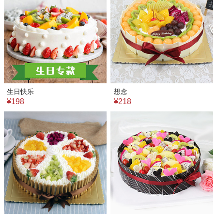
生日快乐
想念
¥198
¥218