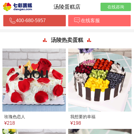
汤陵蛋糕店
在线咨询
400-680-5957
在线客服
汤陵热卖蛋糕
玫瑰色恋人
我想要的幸福
¥218
¥198