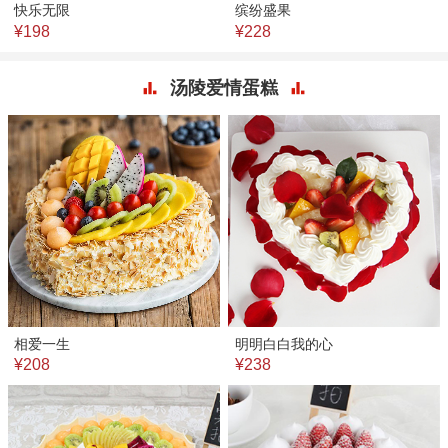
快乐无限
缤纷盛果
¥198
¥228
汤陵爱情蛋糕
相爱一生
明明白白我的心
¥208
¥238