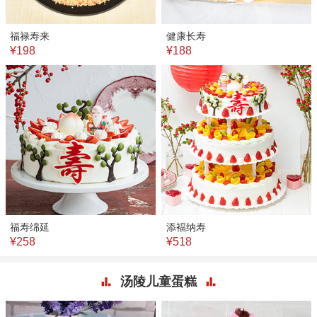
福禄寿来
健康长寿
¥198
¥188
福寿绵延
添褔纳寿
¥258
¥518
汤陵儿童蛋糕