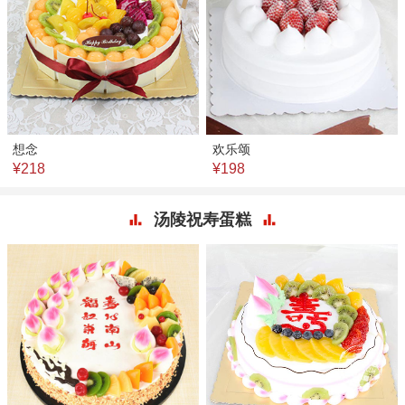
想念
欢乐颂
¥218
¥198
汤陵祝寿蛋糕