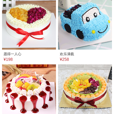
愿得一人心
欢乐满载
¥198
¥258