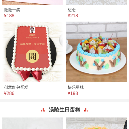
微微一笑
想念
¥188
¥218
创意红包蛋糕
快乐星球
¥286
¥198
汤陵生日蛋糕