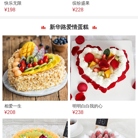
快乐无限
缤纷盛果
¥198
¥228
新华路爱情蛋糕
相爱一生
明明白白我的心
¥208
¥238