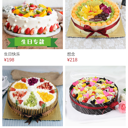
生日快乐
想念
¥198
¥218