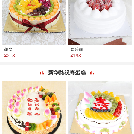
想念
欢乐颂
¥218
¥198
新华路祝寿蛋糕