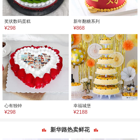
奖状数码蛋糕
新年翻糖系列
¥298
¥868
心有独钟
幸福城堡
¥298
¥2188
新华路热卖鲜花