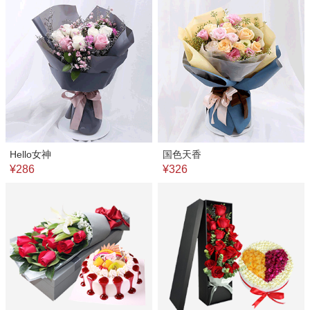
Hello女神
国色天香
¥286
¥326