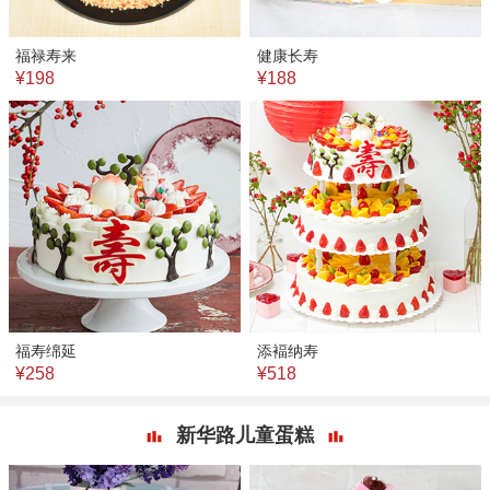
福禄寿来
健康长寿
¥198
¥188
福寿绵延
添褔纳寿
¥258
¥518
新华路儿童蛋糕