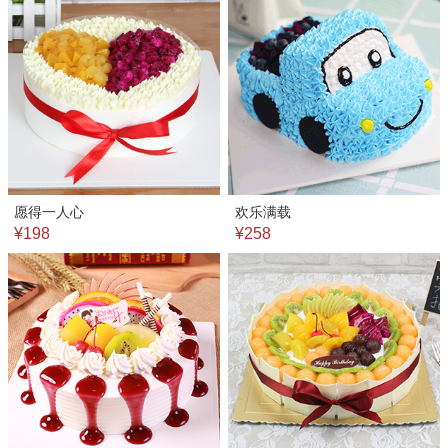
愿得一人心
欢乐满载
¥198
¥258