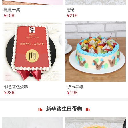
微微一笑
想念
¥188
¥218
创意红包蛋糕
快乐星球
¥286
¥198
新华路生日蛋糕