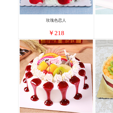
玫瑰色恋人
￥218