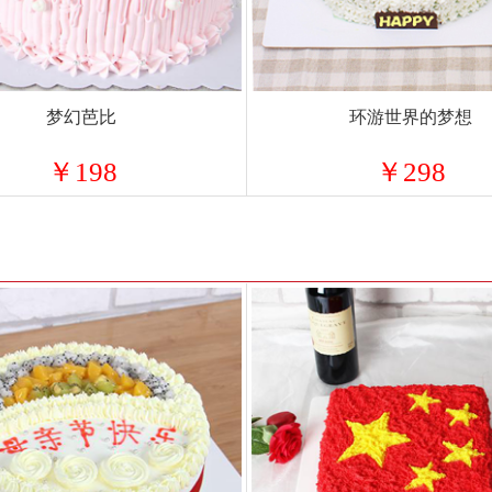
梦幻芭比
环游世界的梦想
￥198
￥298