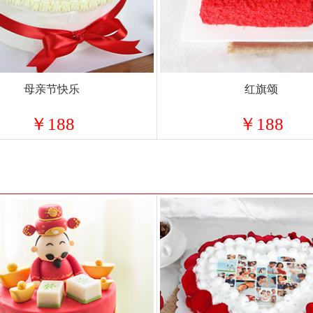
母亲节快乐
红旗颂
￥188
￥188