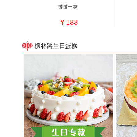
微微一笑
￥188
枫林路生日蛋糕