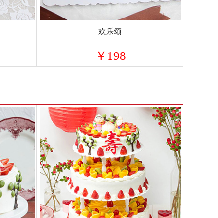
欢乐颂
￥198