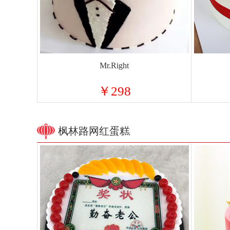
Mr.Right
￥298
枫林路网红蛋糕