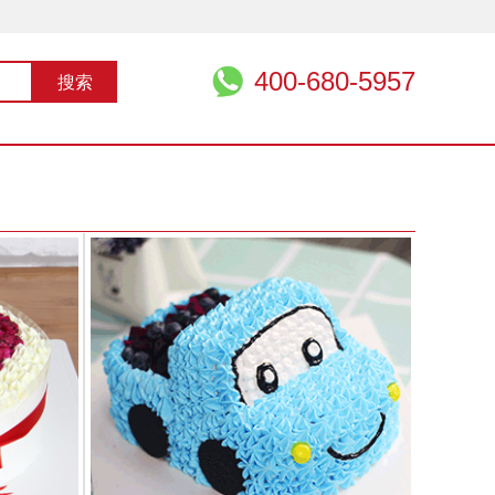
400-680-5957