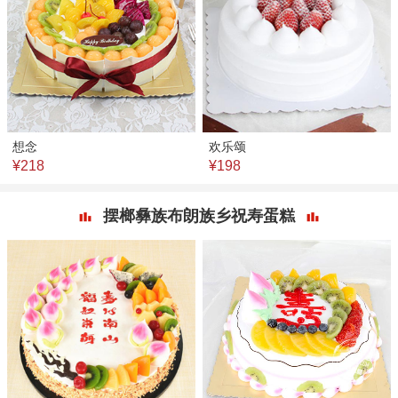
想念
欢乐颂
¥218
¥198
摆榔彝族布朗族乡祝寿蛋糕