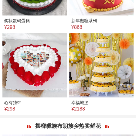
奖状数码蛋糕
新年翻糖系列
¥298
¥868
心有独钟
幸福城堡
¥298
¥2188
摆榔彝族布朗族乡热卖鲜花