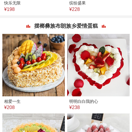
快乐无限
缤纷盛果
¥198
¥228
摆榔彝族布朗族乡爱情蛋糕
相爱一生
明明白白我的心
¥208
¥238