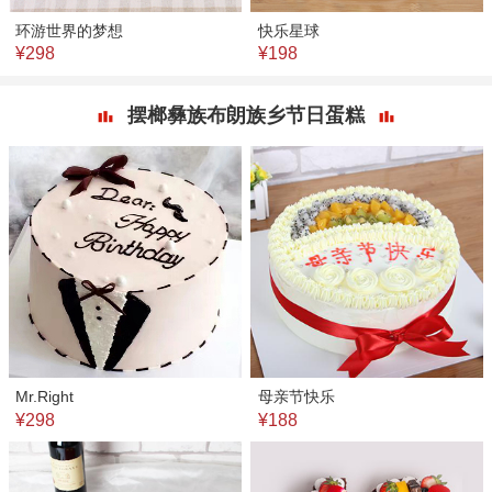
环游世界的梦想
快乐星球
¥298
¥198
摆榔彝族布朗族乡节日蛋糕
Mr.Right
母亲节快乐
¥298
¥188