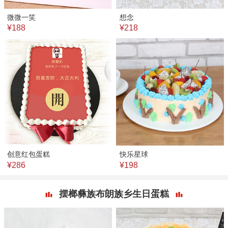
微微一笑
想念
¥188
¥218
创意红包蛋糕
快乐星球
¥286
¥198
摆榔彝族布朗族乡生日蛋糕