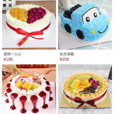
愿得一人心
欢乐满载
¥198
¥258