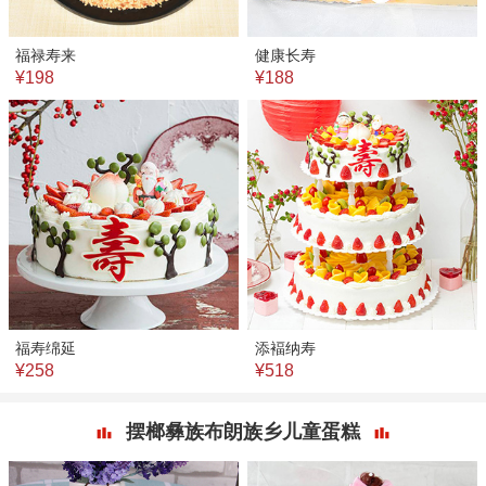
福禄寿来
健康长寿
¥198
¥188
福寿绵延
添褔纳寿
¥258
¥518
摆榔彝族布朗族乡儿童蛋糕