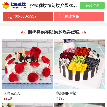
摆榔彝族布朗族乡蛋糕店
在线咨询
400-680-5957
在线客服
摆榔彝族布朗族乡热卖蛋糕
玫瑰色恋人
我想要的幸福
¥218
¥198