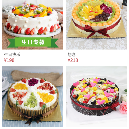
生日快乐
想念
¥198
¥218