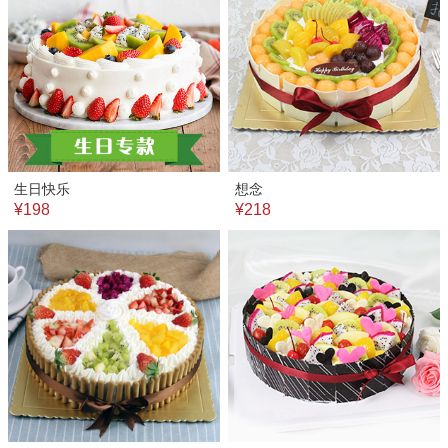
生日快乐
想念
¥198
¥218