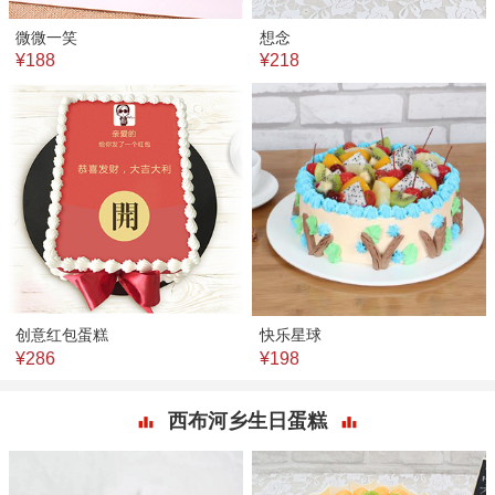
微微一笑
想念
¥188
¥218
创意红包蛋糕
快乐星球
¥286
¥198
西布河乡生日蛋糕