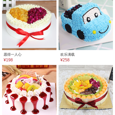
愿得一人心
欢乐满载
¥198
¥258