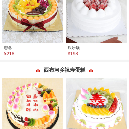
想念
欢乐颂
¥218
¥198
西布河乡祝寿蛋糕