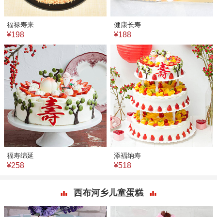
福禄寿来
健康长寿
¥198
¥188
福寿绵延
添褔纳寿
¥258
¥518
西布河乡儿童蛋糕