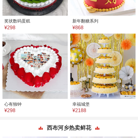
奖状数码蛋糕
新年翻糖系列
¥298
¥868
心有独钟
幸福城堡
¥298
¥2188
西布河乡热卖鲜花