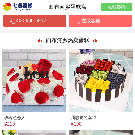
西布河乡蛋糕店
在线咨询
400-680-5957
在线客服
西布河乡热卖蛋糕
玫瑰色恋人
我想要的幸福
¥218
¥198