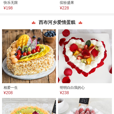
快乐无限
缤纷盛果
¥198
¥228
西布河乡爱情蛋糕
相爱一生
明明白白我的心
¥208
¥238