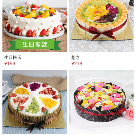
生日快乐
想念
¥198
¥218