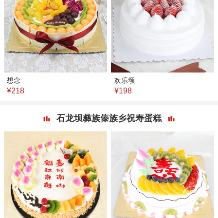
想念
欢乐颂
¥218
¥198
石龙坝彝族傣族乡祝寿蛋糕