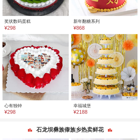
奖状数码蛋糕
新年翻糖系列
¥298
¥868
心有独钟
幸福城堡
¥298
¥2188
石龙坝彝族傣族乡热卖鲜花