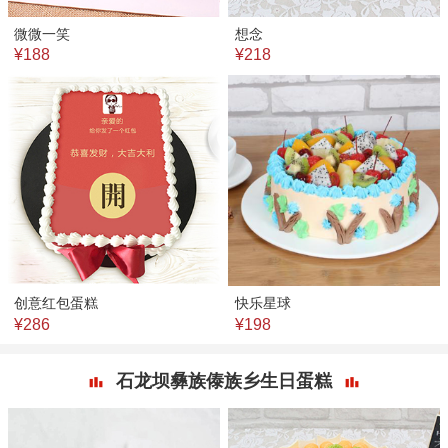
微微一笑
想念
¥188
¥218
创意红包蛋糕
快乐星球
¥286
¥198
石龙坝彝族傣族乡生日蛋糕