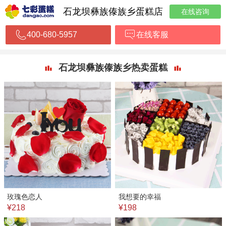
石龙坝彝族傣族乡蛋糕店
在线咨询
400-680-5957
在线客服
石龙坝彝族傣族乡热卖蛋糕
玫瑰色恋人
我想要的幸福
¥218
¥198