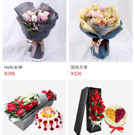
Hello女神
国色天香
¥286
¥326