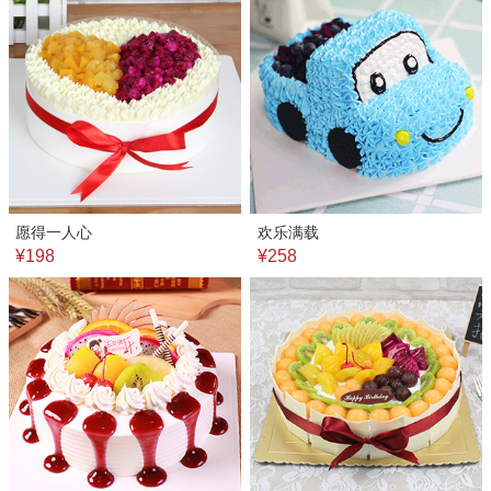
愿得一人心
欢乐满载
¥198
¥258