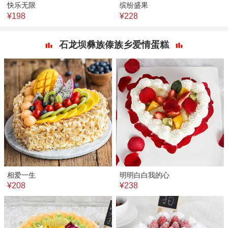
快乐无限
缤纷盛果
¥198
¥228
石龙坝彝族傣族乡爱情蛋糕
相爱一生
明明白白我的心
¥208
¥238