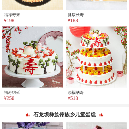
福禄寿来
健康长寿
¥198
¥188
福寿绵延
添褔纳寿
¥258
¥518
石龙坝彝族傣族乡儿童蛋糕