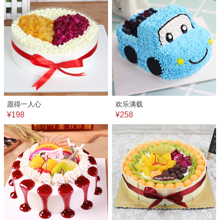
愿得一人心
欢乐满载
¥198
¥258