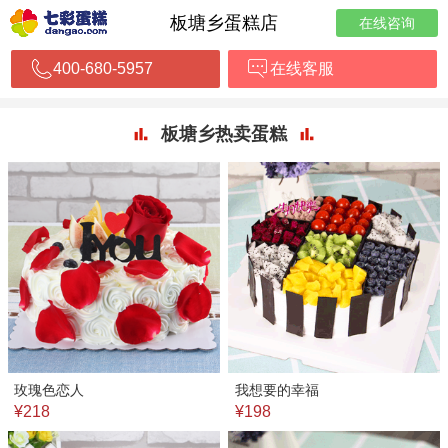
板塘乡蛋糕店
在线咨询
400-680-5957
在线客服
板塘乡热卖蛋糕
玫瑰色恋人
我想要的幸福
¥218
¥198