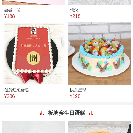
微微一笑
想念
¥188
¥218
创意红包蛋糕
快乐星球
¥286
¥198
板塘乡生日蛋糕