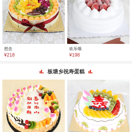
想念
欢乐颂
¥218
¥198
板塘乡祝寿蛋糕