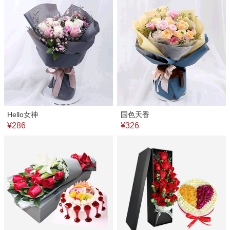
Hello女神
国色天香
¥286
¥326