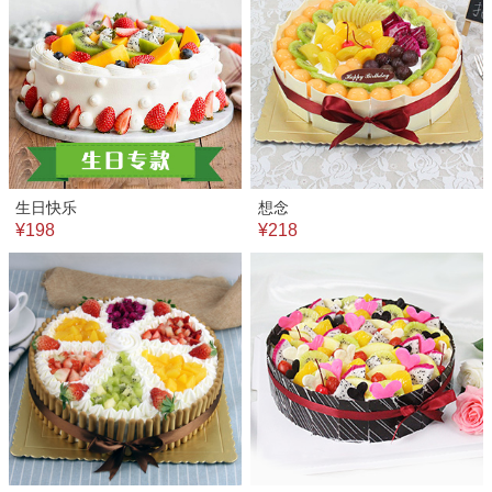
生日快乐
想念
¥198
¥218