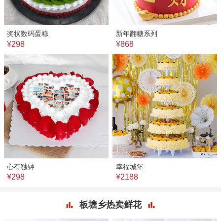
奖状数码蛋糕
新年翻糖系列
¥298
¥868
心有独钟
幸福城堡
¥298
¥2188
板塘乡热卖鲜花