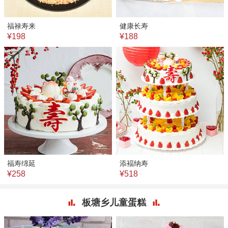
福禄寿来
健康长寿
¥198
¥188
福寿绵延
添褔纳寿
¥258
¥518
板塘乡儿童蛋糕