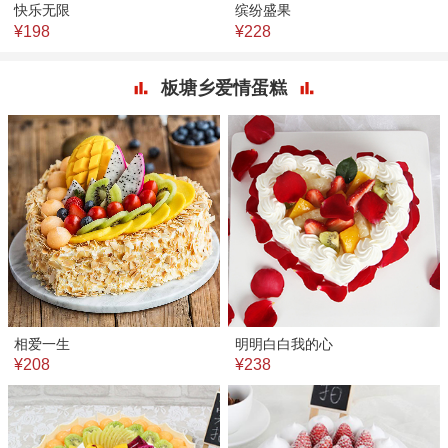
快乐无限
缤纷盛果
¥198
¥228
板塘乡爱情蛋糕
相爱一生
明明白白我的心
¥208
¥238