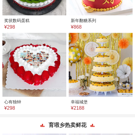
奖状数码蛋糕
新年翻糖系列
¥298
¥868
心有独钟
幸福城堡
¥298
¥2188
育塅乡热卖鲜花