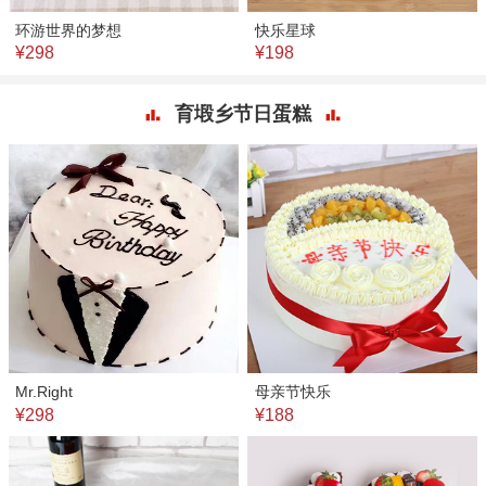
环游世界的梦想
快乐星球
¥298
¥198
育塅乡节日蛋糕
Mr.Right
母亲节快乐
¥298
¥188