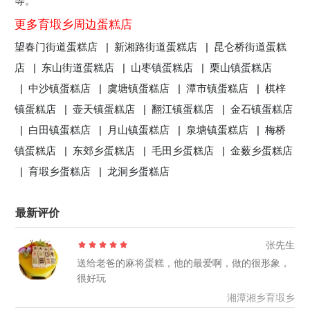
等。
更多育塅乡周边蛋糕店
望春门街道蛋糕店 |
新湘路街道蛋糕店 |
昆仑桥街道蛋糕
店 |
东山街道蛋糕店 |
山枣镇蛋糕店 |
栗山镇蛋糕店
|
中沙镇蛋糕店 |
虞塘镇蛋糕店 |
潭市镇蛋糕店 |
棋梓
镇蛋糕店 |
壶天镇蛋糕店 |
翻江镇蛋糕店 |
金石镇蛋糕店
|
白田镇蛋糕店 |
月山镇蛋糕店 |
泉塘镇蛋糕店 |
梅桥
镇蛋糕店 |
东郊乡蛋糕店 |
毛田乡蛋糕店 |
金薮乡蛋糕店
|
育塅乡蛋糕店 |
龙洞乡蛋糕店
最新评价
张先生
送给老爸的麻将蛋糕，他的最爱啊，做的很形象，
很好玩
湘潭湘乡育塅乡