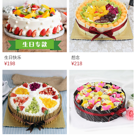
生日快乐
想念
¥198
¥218