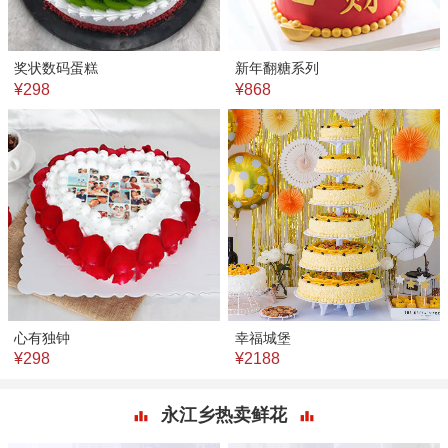
奖状数码蛋糕
新年翻糖系列
¥298
¥868
心有独钟
幸福城堡
¥298
¥2188
永江乡热卖鲜花