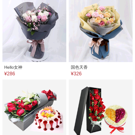
Hello女神
国色天香
¥286
¥326