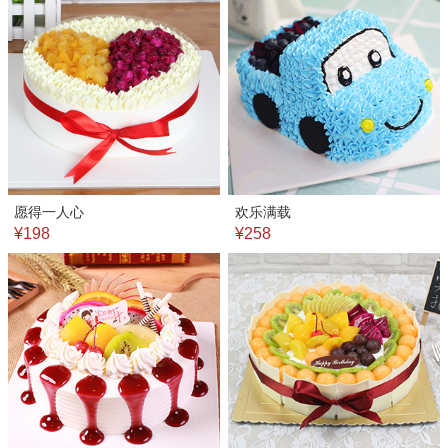
愿得一人心
欢乐满载
¥198
¥258