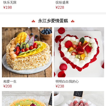
快乐无限
缤纷盛果
¥198
¥228
永江乡爱情蛋糕
相爱一生
明明白白我的心
¥208
¥238