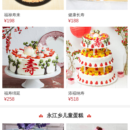
福禄寿来
健康长寿
¥198
¥188
福寿绵延
添褔纳寿
¥258
¥518
永江乡儿童蛋糕