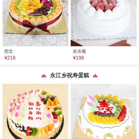
想念
欢乐颂
¥218
¥198
永江乡祝寿蛋糕