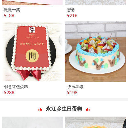
微微一笑
想念
¥188
¥218
创意红包蛋糕
快乐星球
¥286
¥198
永江乡生日蛋糕