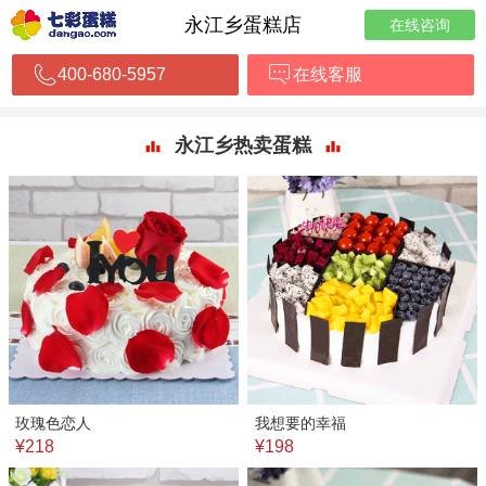
永江乡蛋糕店
在线咨询
400-680-5957
在线客服
永江乡热卖蛋糕
玫瑰色恋人
我想要的幸福
¥218
¥198