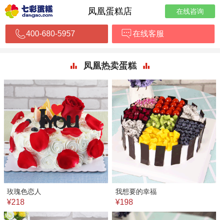
凤凰蛋糕店
在线咨询
400-680-5957
在线客服
凤凰热卖蛋糕
玫瑰色恋人
我想要的幸福
¥218
¥198