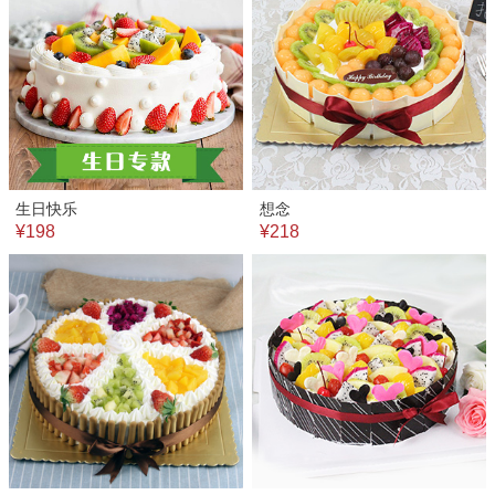
生日快乐
想念
¥198
¥218