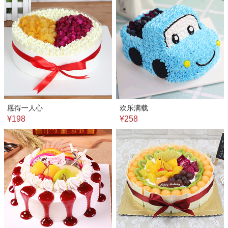
愿得一人心
欢乐满载
¥198
¥258