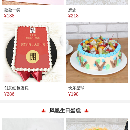
微微一笑
想念
¥188
¥218
创意红包蛋糕
快乐星球
¥286
¥198
凤凰生日蛋糕