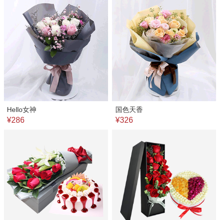
Hello女神
国色天香
¥286
¥326