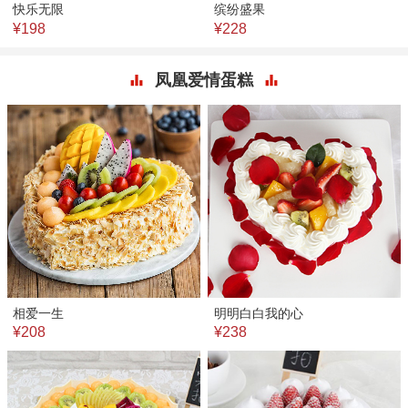
快乐无限
缤纷盛果
¥198
¥228
凤凰爱情蛋糕
相爱一生
明明白白我的心
¥208
¥238