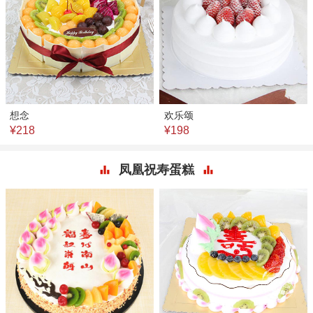
想念
欢乐颂
¥218
¥198
凤凰祝寿蛋糕