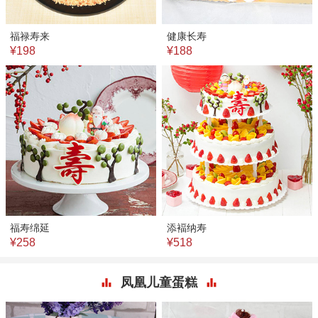
福禄寿来
健康长寿
¥198
¥188
福寿绵延
添褔纳寿
¥258
¥518
凤凰儿童蛋糕