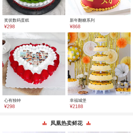
奖状数码蛋糕
新年翻糖系列
¥298
¥868
心有独钟
幸福城堡
¥298
¥2188
凤凰热卖鲜花