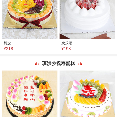
想念
欢乐颂
¥218
¥198
班洪乡祝寿蛋糕