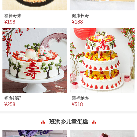
福禄寿来
健康长寿
¥198
¥188
福寿绵延
添褔纳寿
¥258
¥518
班洪乡儿童蛋糕