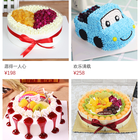
愿得一人心
欢乐满载
¥198
¥258