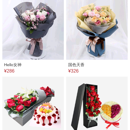
Hello女神
国色天香
¥286
¥326