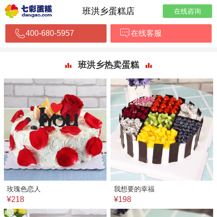
班洪乡蛋糕店
在线咨询
400-680-5957
在线客服
班洪乡热卖蛋糕
玫瑰色恋人
我想要的幸福
¥218
¥198