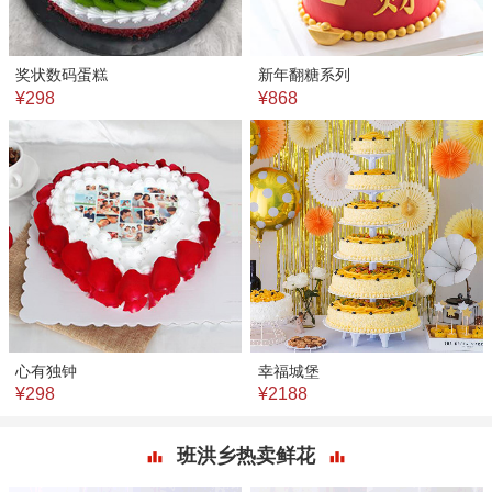
奖状数码蛋糕
新年翻糖系列
¥298
¥868
心有独钟
幸福城堡
¥298
¥2188
班洪乡热卖鲜花