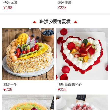
快乐无限
缤纷盛果
¥198
¥228
班洪乡爱情蛋糕
相爱一生
明明白白我的心
¥208
¥238