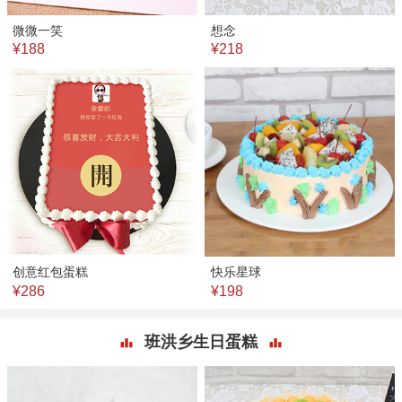
微微一笑
想念
¥188
¥218
创意红包蛋糕
快乐星球
¥286
¥198
班洪乡生日蛋糕