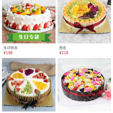
生日快乐
想念
¥198
¥218