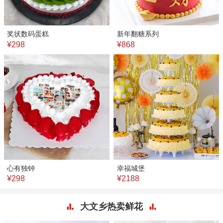
奖状数码蛋糕
新年翻糖系列
¥298
¥868
心有独钟
幸福城堡
¥298
¥2188
大文乡热卖鲜花