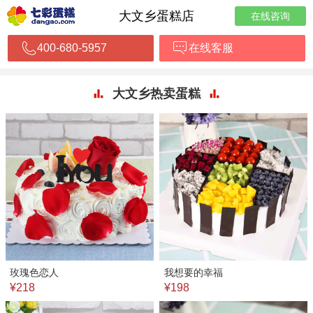
大文乡蛋糕店
在线咨询
400-680-5957
在线客服
大文乡热卖蛋糕
玫瑰色恋人
我想要的幸福
¥218
¥198