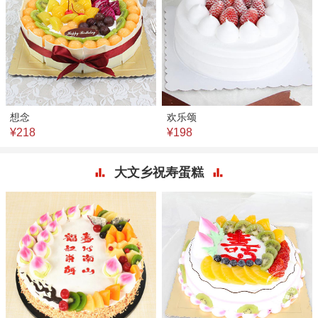
想念
欢乐颂
¥218
¥198
大文乡祝寿蛋糕