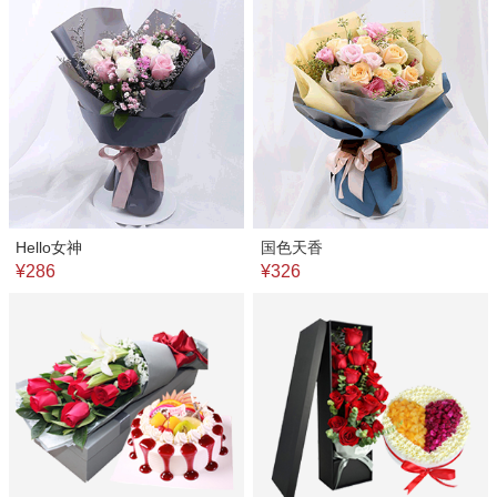
Hello女神
国色天香
¥286
¥326