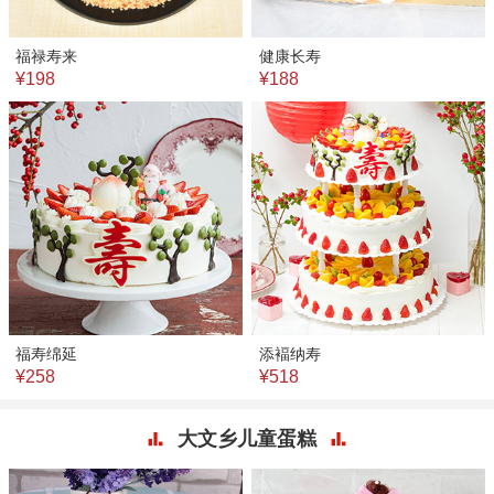
福禄寿来
健康长寿
¥198
¥188
福寿绵延
添褔纳寿
¥258
¥518
大文乡儿童蛋糕