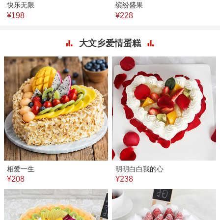
快乐无限
缤纷盛果
¥198
¥228
大文乡爱情蛋糕
相爱一生
明明白白我的心
¥208
¥238