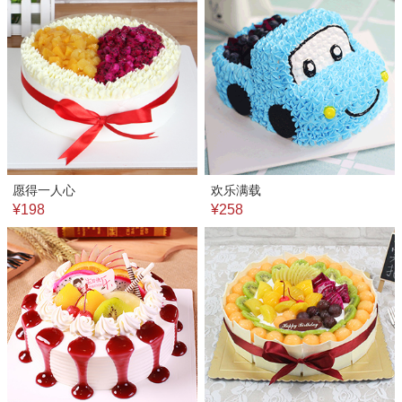
愿得一人心
欢乐满载
¥198
¥258