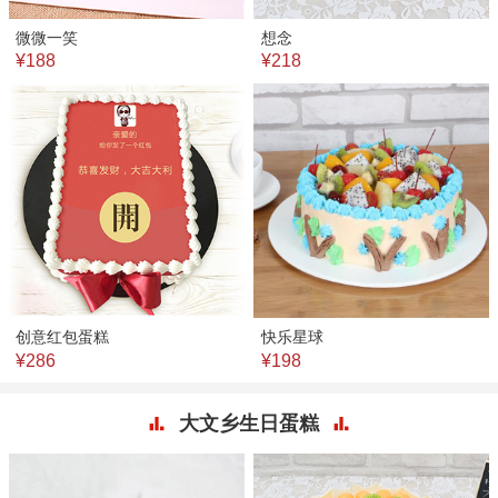
微微一笑
想念
¥188
¥218
创意红包蛋糕
快乐星球
¥286
¥198
大文乡生日蛋糕