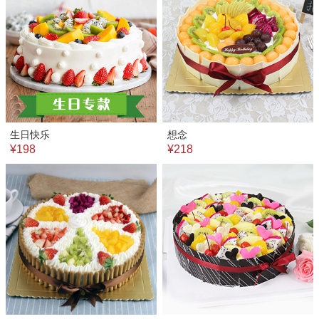
生日快乐
想念
¥198
¥218