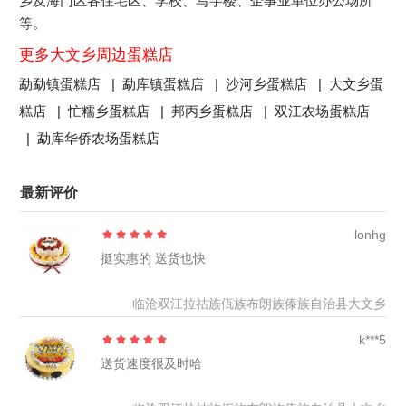
乡及海门区各住宅区、学校、写字楼、企事业单位办公场所
等。
更多大文乡周边蛋糕店
勐勐镇蛋糕店 |
勐库镇蛋糕店 |
沙河乡蛋糕店 |
大文乡蛋
糕店 |
忙糯乡蛋糕店 |
邦丙乡蛋糕店 |
双江农场蛋糕店
|
勐库华侨农场蛋糕店
最新评价
lonhg
挺实惠的 送货也快
临沧双江拉祜族佤族布朗族傣族自治县大文乡
k***5
送货速度很及时哈