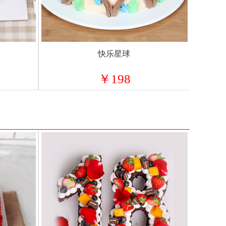
快乐星球
￥198