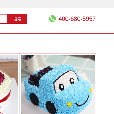
400-680-5957