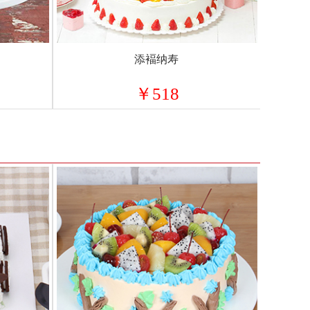
添褔纳寿
￥518