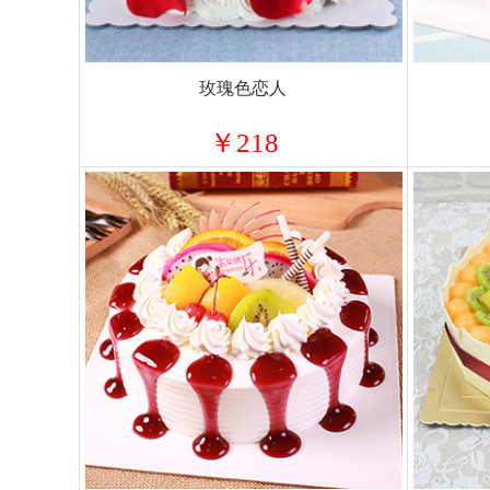
玫瑰色恋人
￥218