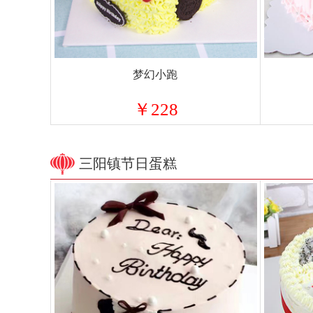
梦幻小跑
￥228
三阳镇节日蛋糕