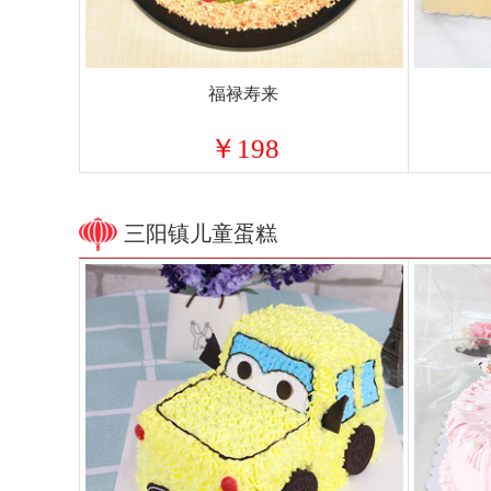
福禄寿来
￥198
三阳镇儿童蛋糕