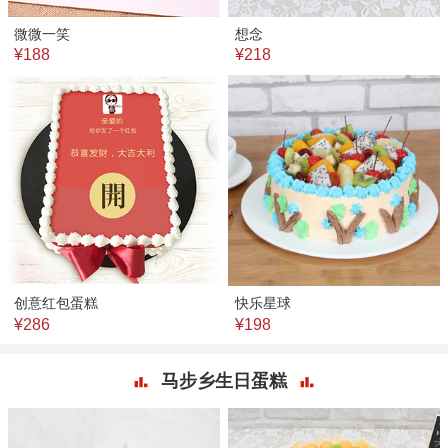
微微一笑
想念
¥188
¥218
创意红包蛋糕
快乐星球
¥286
¥198
马步乡生日蛋糕