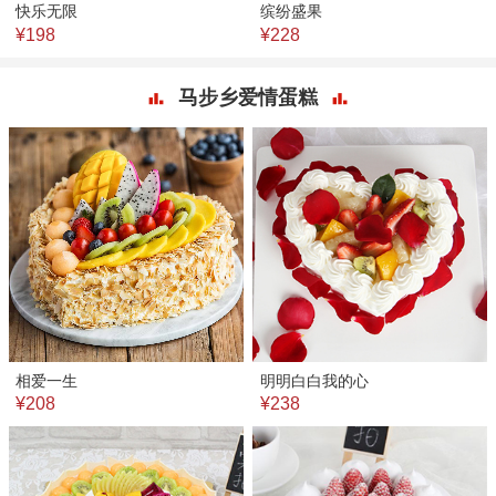
快乐无限
缤纷盛果
¥198
¥228
马步乡爱情蛋糕
相爱一生
明明白白我的心
¥208
¥238