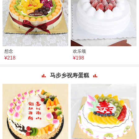
想念
欢乐颂
¥218
¥198
马步乡祝寿蛋糕