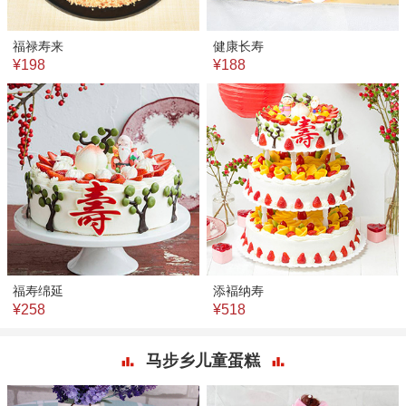
福禄寿来
健康长寿
¥198
¥188
福寿绵延
添褔纳寿
¥258
¥518
马步乡儿童蛋糕