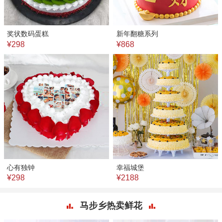
奖状数码蛋糕
新年翻糖系列
¥298
¥868
心有独钟
幸福城堡
¥298
¥2188
马步乡热卖鲜花