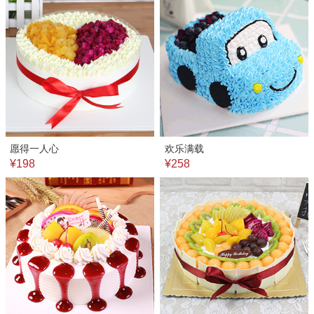
愿得一人心
欢乐满载
¥198
¥258