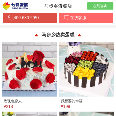
马步乡蛋糕店
在线咨询
400-680-5957
在线客服
马步乡热卖蛋糕
玫瑰色恋人
我想要的幸福
¥218
¥198