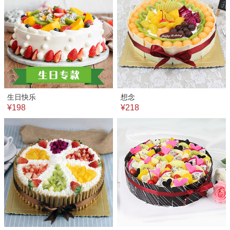
生日快乐
想念
¥198
¥218