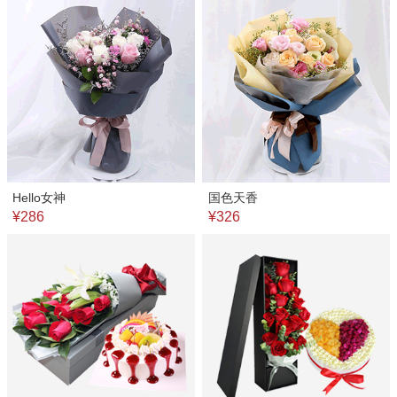
Hello女神
国色天香
¥286
¥326