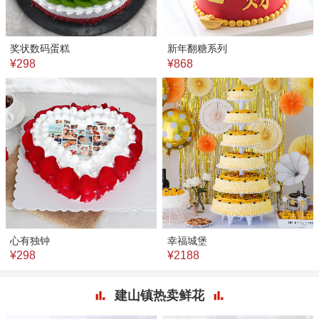
奖状数码蛋糕
新年翻糖系列
¥298
¥868
心有独钟
幸福城堡
¥298
¥2188
建山镇热卖鲜花