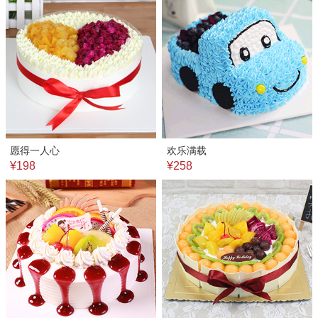
愿得一人心
欢乐满载
¥198
¥258