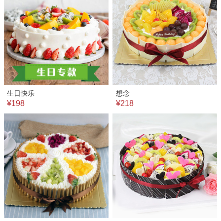
生日快乐
想念
¥198
¥218