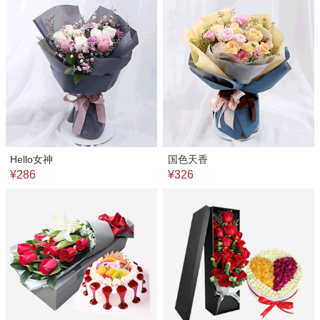
Hello女神
国色天香
¥286
¥326