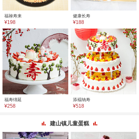
福禄寿来
健康长寿
¥198
¥188
福寿绵延
添褔纳寿
¥258
¥518
建山镇儿童蛋糕