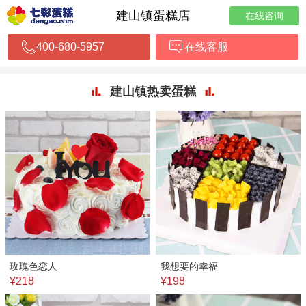
建山镇蛋糕店
在线咨询
400-680-5957
在线客服
建山镇热卖蛋糕
玫瑰色恋人
我想要的幸福
¥218
¥198