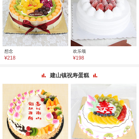
想念
欢乐颂
¥218
¥198
建山镇祝寿蛋糕