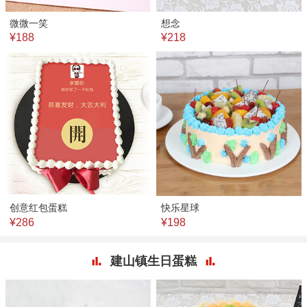
微微一笑
想念
¥188
¥218
创意红包蛋糕
快乐星球
¥286
¥198
建山镇生日蛋糕