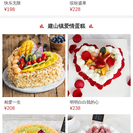
快乐无限
缤纷盛果
¥198
¥228
建山镇爱情蛋糕
相爱一生
明明白白我的心
¥208
¥238