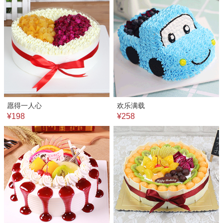
愿得一人心
欢乐满载
¥198
¥258