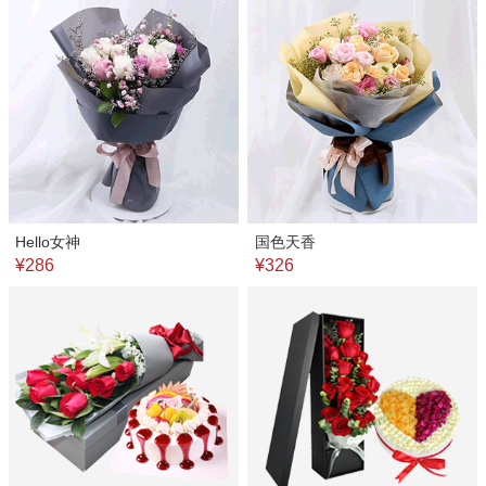
Hello女神
国色天香
¥286
¥326