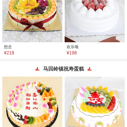
想念
欢乐颂
¥218
¥198
马回岭镇祝寿蛋糕