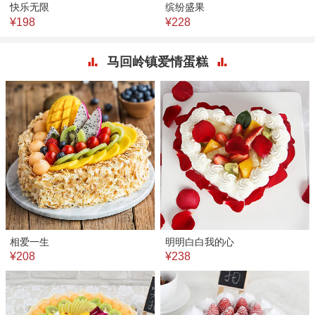
快乐无限
缤纷盛果
¥198
¥228
马回岭镇爱情蛋糕
相爱一生
明明白白我的心
¥208
¥238