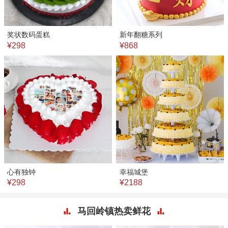
奖状数码蛋糕
新年翻糖系列
¥298
¥868
心有独钟
幸福城堡
¥298
¥2188
马回岭镇热卖鲜花