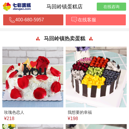
马回岭镇蛋糕店
在线咨询
400-680-5957
在线客服
马回岭镇热卖蛋糕
玫瑰色恋人
我想要的幸福
¥218
¥198