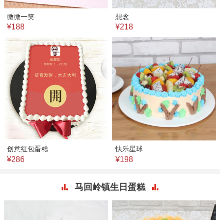
微微一笑
想念
¥188
¥218
创意红包蛋糕
快乐星球
¥286
¥198
马回岭镇生日蛋糕