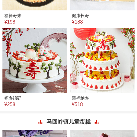
福禄寿来
健康长寿
¥198
¥188
福寿绵延
添褔纳寿
¥258
¥518
马回岭镇儿童蛋糕