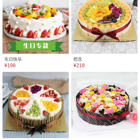
生日快乐
想念
¥198
¥218