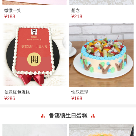
微微一笑
想念
¥188
¥218
创意红包蛋糕
快乐星球
¥286
¥198
鲁溪镇生日蛋糕