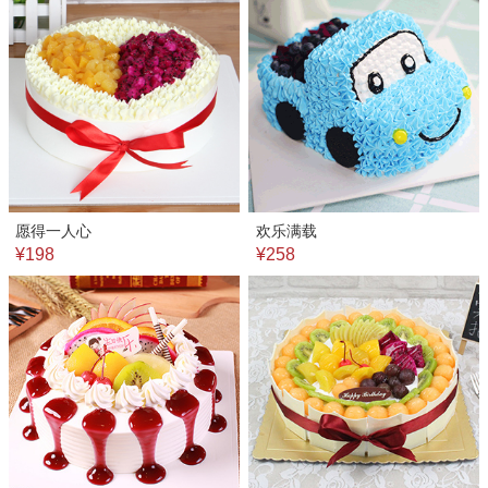
愿得一人心
欢乐满载
¥198
¥258