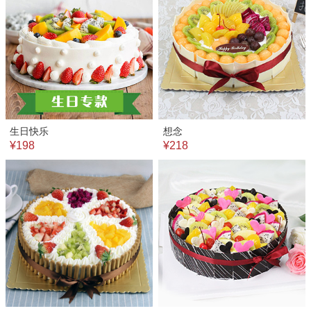
生日快乐
想念
¥198
¥218