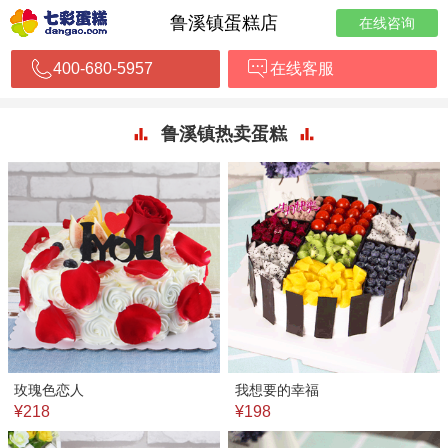
鲁溪镇蛋糕店
在线咨询
400-680-5957
在线客服
鲁溪镇热卖蛋糕
玫瑰色恋人
我想要的幸福
¥218
¥198