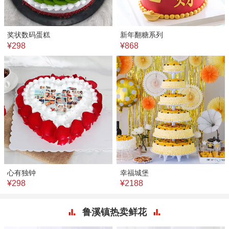
奖状数码蛋糕
新年翻糖系列
¥298
¥868
心有独钟
幸福城堡
¥298
¥2188
鲁溪镇热卖鲜花