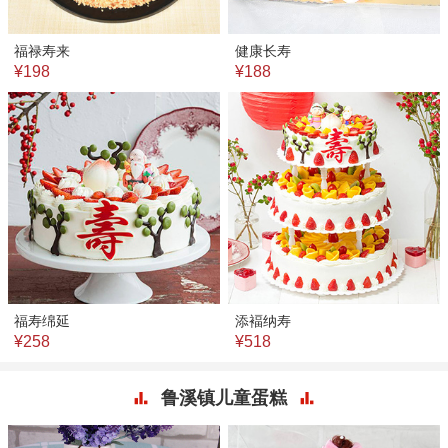
福禄寿来
健康长寿
¥198
¥188
福寿绵延
添褔纳寿
¥258
¥518
鲁溪镇儿童蛋糕