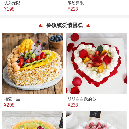
快乐无限
缤纷盛果
¥198
¥228
鲁溪镇爱情蛋糕
相爱一生
明明白白我的心
¥208
¥238