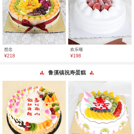
想念
欢乐颂
¥218
¥198
鲁溪镇祝寿蛋糕