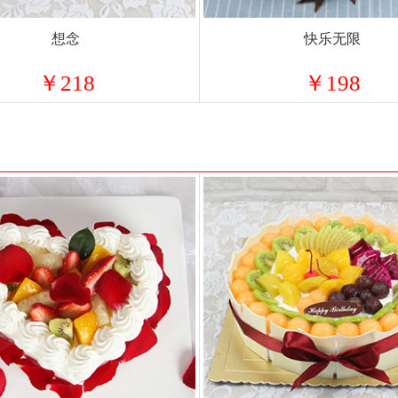
想念
快乐无限
￥218
￥198