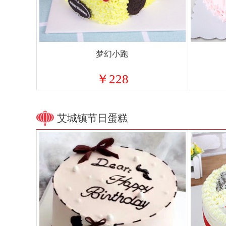
梦幻小跑
￥228
艾城镇节日蛋糕