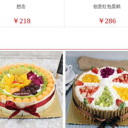
想念
创意红包蛋糕
￥218
￥286