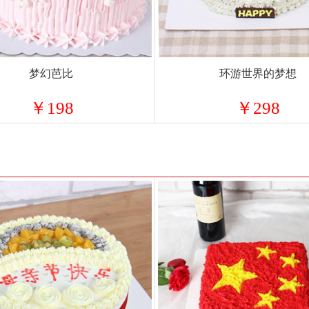
梦幻芭比
环游世界的梦想
￥198
￥298