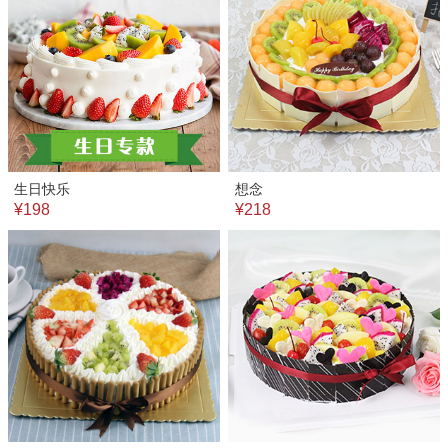
生日快乐
想念
¥198
¥218