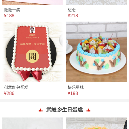
微微一笑
想念
¥188
¥218
创意红包蛋糕
快乐星球
¥286
¥198
武蛟乡生日蛋糕