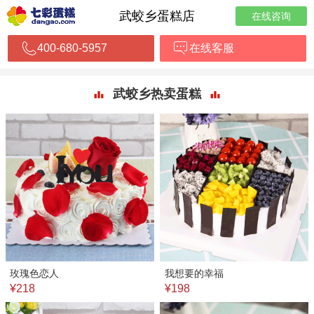
武蛟乡蛋糕店
在线咨询
400-680-5957
在线客服
武蛟乡热卖蛋糕
玫瑰色恋人
我想要的幸福
¥218
¥198