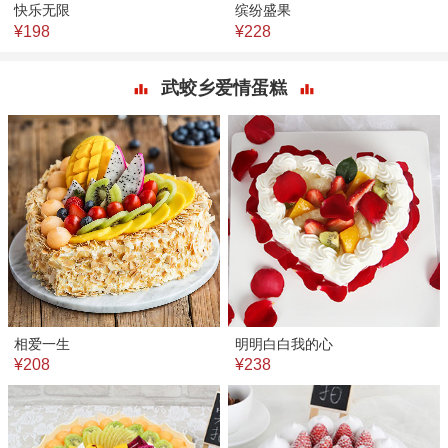
快乐无限
缤纷盛果
¥198
¥228
武蛟乡爱情蛋糕
相爱一生
明明白白我的心
¥208
¥238