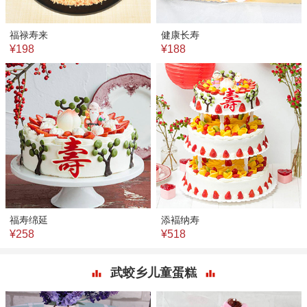
福禄寿来
健康长寿
¥198
¥188
福寿绵延
添褔纳寿
¥258
¥518
武蛟乡儿童蛋糕