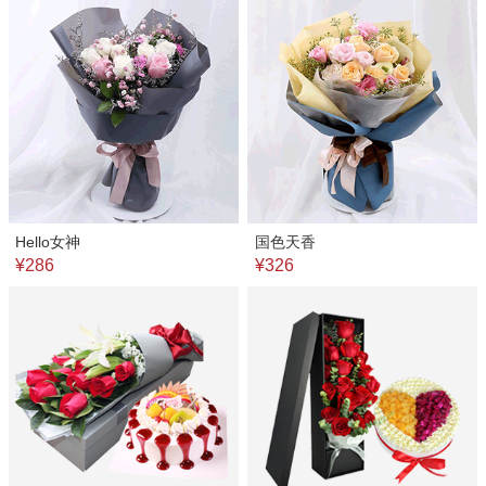
Hello女神
国色天香
¥286
¥326