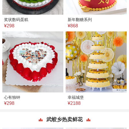
奖状数码蛋糕
新年翻糖系列
¥298
¥868
心有独钟
幸福城堡
¥298
¥2188
武蛟乡热卖鲜花