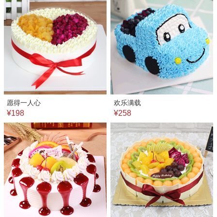
愿得一人心
欢乐满载
¥198
¥258