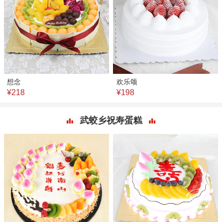
想念
欢乐颂
¥218
¥198
武蛟乡祝寿蛋糕