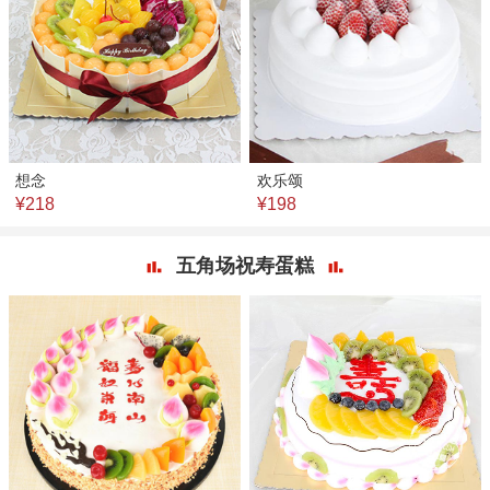
想念
欢乐颂
¥218
¥198
五角场祝寿蛋糕