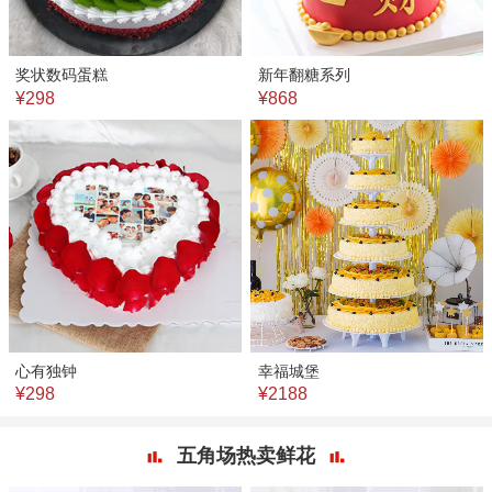
奖状数码蛋糕
新年翻糖系列
¥298
¥868
心有独钟
幸福城堡
¥298
¥2188
五角场热卖鲜花