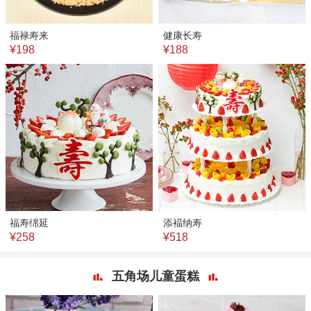
福禄寿来
健康长寿
¥198
¥188
福寿绵延
添褔纳寿
¥258
¥518
五角场儿童蛋糕