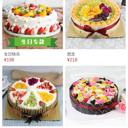
生日快乐
想念
¥198
¥218