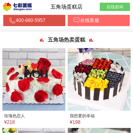
五角场蛋糕店
在线咨询
400-680-5957
在线客服
五角场热卖蛋糕
玫瑰色恋人
我想要的幸福
¥218
¥198