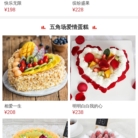
快乐无限
缤纷盛果
¥198
¥228
五角场爱情蛋糕
相爱一生
明明白白我的心
¥208
¥238