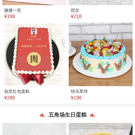
微微一笑
想念
¥188
¥218
创意红包蛋糕
快乐星球
¥286
¥198
五角场生日蛋糕