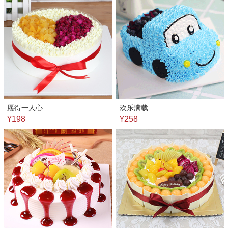
愿得一人心
欢乐满载
¥198
¥258