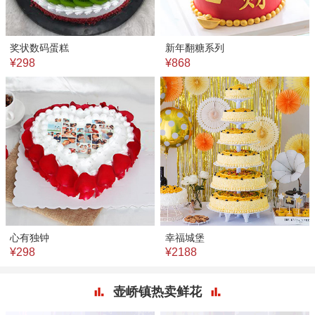
奖状数码蛋糕
新年翻糖系列
¥298
¥868
心有独钟
幸福城堡
¥298
¥2188
壶峤镇热卖鲜花