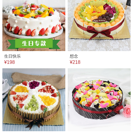
生日快乐
想念
¥198
¥218