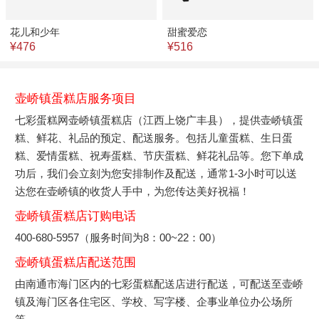
花儿和少年
甜蜜爱恋
¥476
¥516
壶峤镇蛋糕店服务项目
七彩蛋糕网壶峤镇蛋糕店（江西上饶广丰县），提供壶峤镇蛋
糕、鲜花、礼品的预定、配送服务。包括儿童蛋糕、生日蛋
糕、爱情蛋糕、祝寿蛋糕、节庆蛋糕、鲜花礼品等。您下单成
功后，我们会立刻为您安排制作及配送，通常1-3小时可以送
达您在壶峤镇的收货人手中，为您传达美好祝福！
壶峤镇蛋糕店订购电话
400-680-5957（服务时间为8：00~22：00）
壶峤镇蛋糕店配送范围
由南通市海门区内的七彩蛋糕配送店进行配送，可配送至壶峤
镇及海门区各住宅区、学校、写字楼、企事业单位办公场所