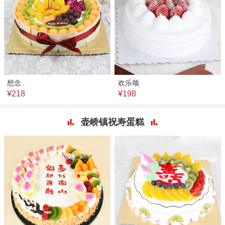
想念
欢乐颂
¥218
¥198
壶峤镇祝寿蛋糕