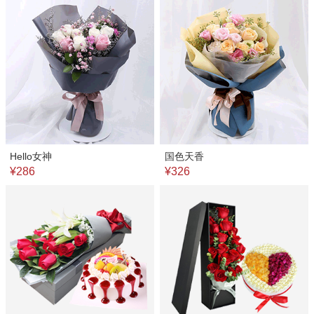
Hello女神
国色天香
¥286
¥326