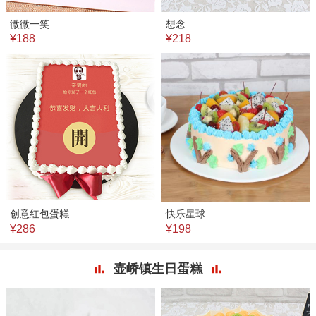
微微一笑
想念
¥188
¥218
创意红包蛋糕
快乐星球
¥286
¥198
壶峤镇生日蛋糕