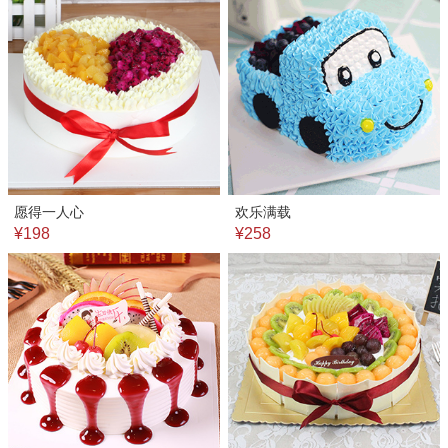
愿得一人心
欢乐满载
¥198
¥258