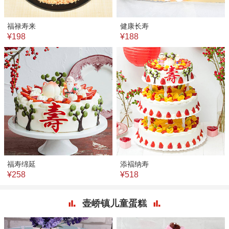
福禄寿来
健康长寿
¥198
¥188
福寿绵延
添褔纳寿
¥258
¥518
壶峤镇儿童蛋糕