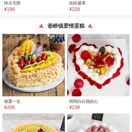
快乐无限
缤纷盛果
¥198
¥228
壶峤镇爱情蛋糕
相爱一生
明明白白我的心
¥208
¥238