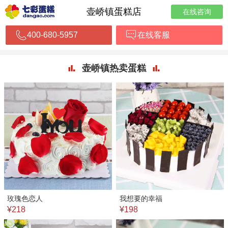
壶峤镇蛋糕店
在线咨询
400-680-5957
在线客服
壶峤镇热卖蛋糕
玫瑰色恋人
我想要的幸福
¥218
¥198