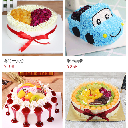
愿得一人心
欢乐满载
¥198
¥258