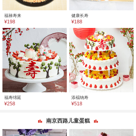
福禄寿来
健康长寿
¥198
¥188
福寿绵延
添褔纳寿
¥258
¥518
南京西路儿童蛋糕