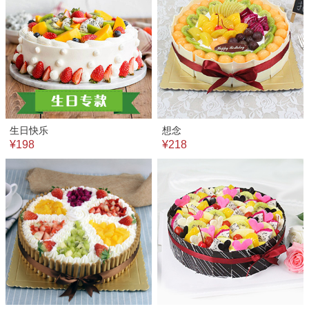
生日快乐
想念
¥198
¥218