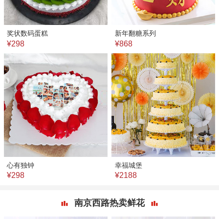
奖状数码蛋糕
新年翻糖系列
¥298
¥868
心有独钟
幸福城堡
¥298
¥2188
南京西路热卖鲜花