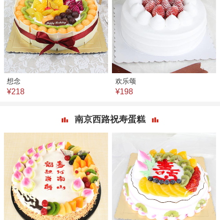
想念
欢乐颂
¥218
¥198
南京西路祝寿蛋糕