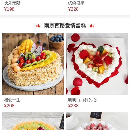
快乐无限
缤纷盛果
¥198
¥228
南京西路爱情蛋糕
相爱一生
明明白白我的心
¥208
¥238