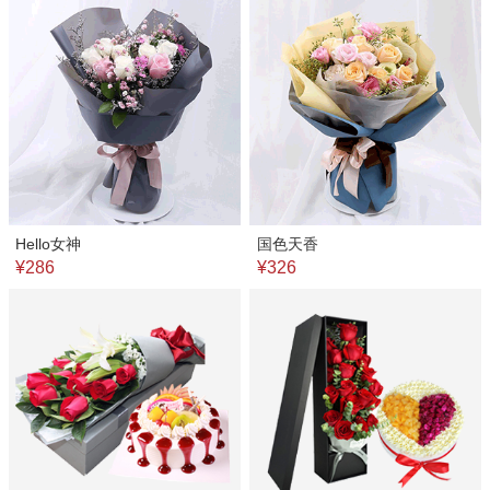
Hello女神
国色天香
¥286
¥326