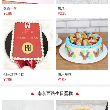
微微一笑
想念
¥188
¥218
创意红包蛋糕
快乐星球
¥286
¥198
南京西路生日蛋糕