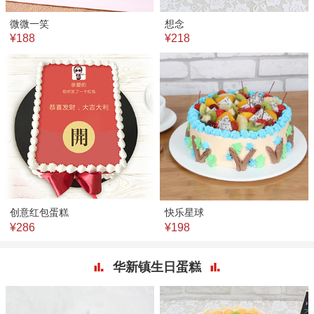
微微一笑
想念
¥188
¥218
创意红包蛋糕
快乐星球
¥286
¥198
华新镇生日蛋糕