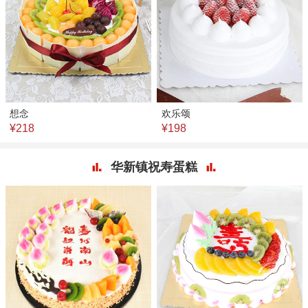
想念
欢乐颂
¥218
¥198
华新镇祝寿蛋糕