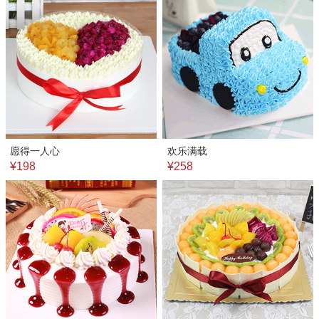
愿得一人心
欢乐满载
¥198
¥258