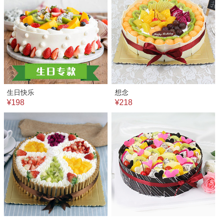
生日快乐
想念
¥198
¥218