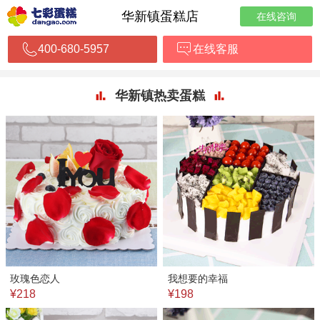
华新镇蛋糕店
在线咨询
400-680-5957
在线客服
华新镇热卖蛋糕
玫瑰色恋人
我想要的幸福
¥218
¥198