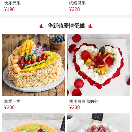
快乐无限
缤纷盛果
¥198
¥228
华新镇爱情蛋糕
相爱一生
明明白白我的心
¥208
¥238