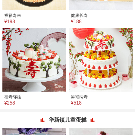
福禄寿来
健康长寿
¥198
¥188
福寿绵延
添褔纳寿
¥258
¥518
华新镇儿童蛋糕