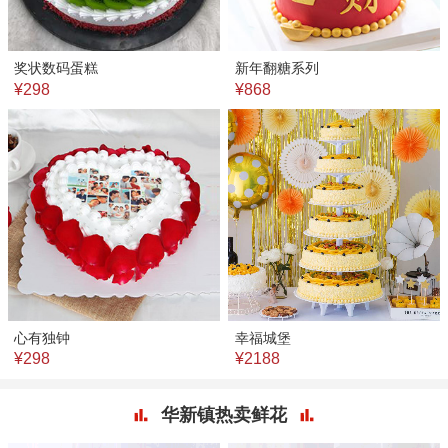
奖状数码蛋糕
新年翻糖系列
¥298
¥868
心有独钟
幸福城堡
¥298
¥2188
华新镇热卖鲜花