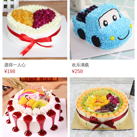
愿得一人心
欢乐满载
¥198
¥258