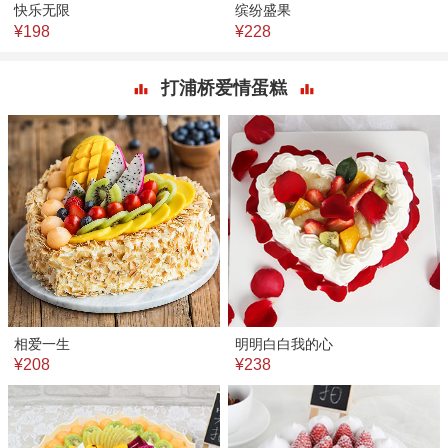
快乐无限
缤纷盛果
¥198
¥228
打浦桥爱情蛋糕
相爱一生
明明白白我的心
¥208
¥238