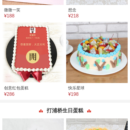
微微一笑
想念
¥188
¥218
创意红包蛋糕
快乐星球
¥286
¥198
打浦桥生日蛋糕