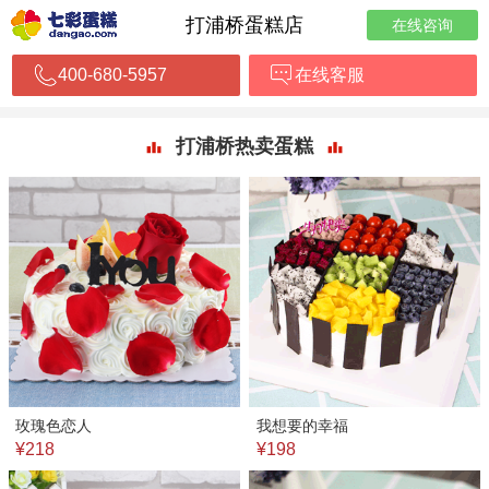
打浦桥蛋糕店
在线咨询
400-680-5957
在线客服
打浦桥热卖蛋糕
玫瑰色恋人
我想要的幸福
¥218
¥198