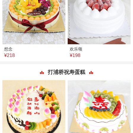
想念
欢乐颂
¥218
¥198
打浦桥祝寿蛋糕