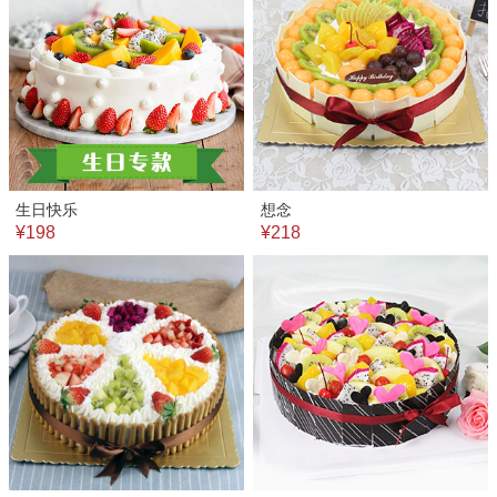
生日快乐
想念
¥198
¥218