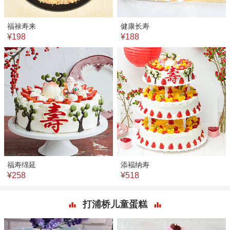
福禄寿来
健康长寿
¥198
¥188
福寿绵延
添褔纳寿
¥258
¥518
打浦桥儿童蛋糕