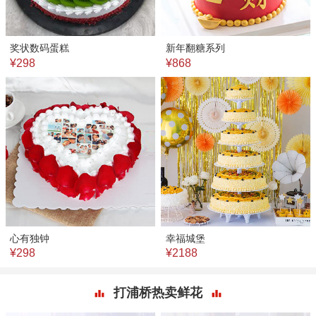
奖状数码蛋糕
新年翻糖系列
¥298
¥868
心有独钟
幸福城堡
¥298
¥2188
打浦桥热卖鲜花