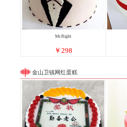
Mr.Right
￥298
金山卫镇网红蛋糕