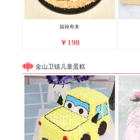
福禄寿来
￥198
金山卫镇儿童蛋糕