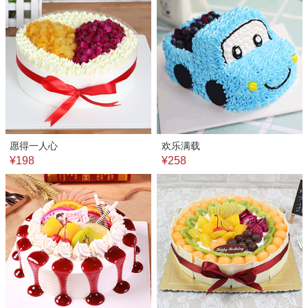
愿得一人心
欢乐满载
¥198
¥258