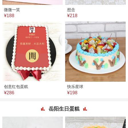
微微一笑
想念
¥188
¥218
创意红包蛋糕
快乐星球
¥286
¥198
岳阳生日蛋糕