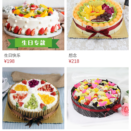
生日快乐
想念
¥198
¥218