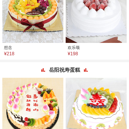
想念
欢乐颂
¥218
¥198
岳阳祝寿蛋糕