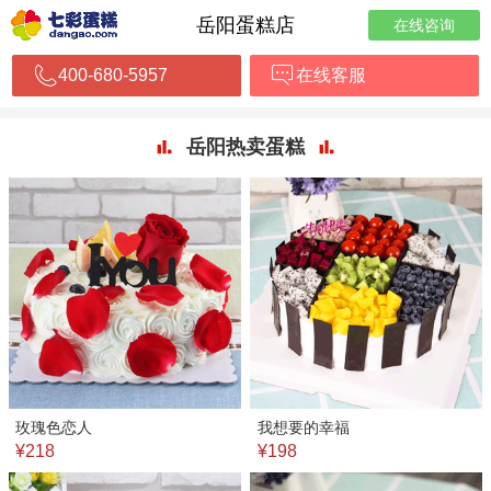
岳阳蛋糕店
在线咨询
400-680-5957
在线客服
岳阳热卖蛋糕
玫瑰色恋人
我想要的幸福
¥218
¥198