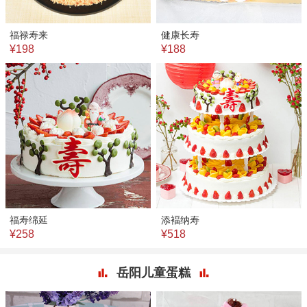
福禄寿来
健康长寿
¥198
¥188
福寿绵延
添褔纳寿
¥258
¥518
岳阳儿童蛋糕