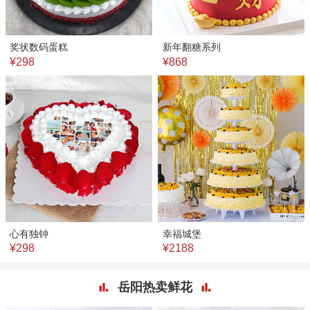
奖状数码蛋糕
新年翻糖系列
¥298
¥868
心有独钟
幸福城堡
¥298
¥2188
岳阳热卖鲜花