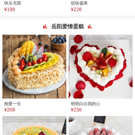
快乐无限
缤纷盛果
¥198
¥228
岳阳爱情蛋糕
相爱一生
明明白白我的心
¥208
¥238